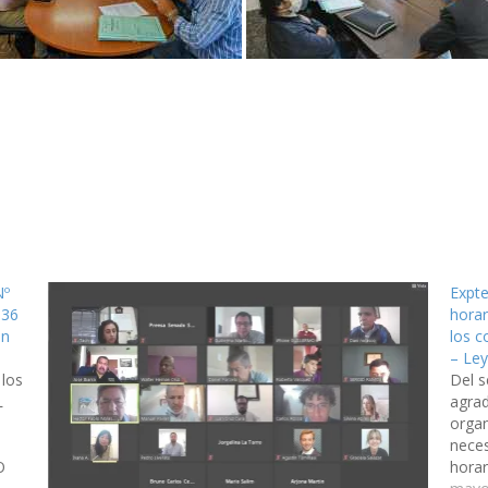
Nº
Expte
 36
horar
ón
los 
– Le
los
Del 
L
agrad
organ
neces
O
horar