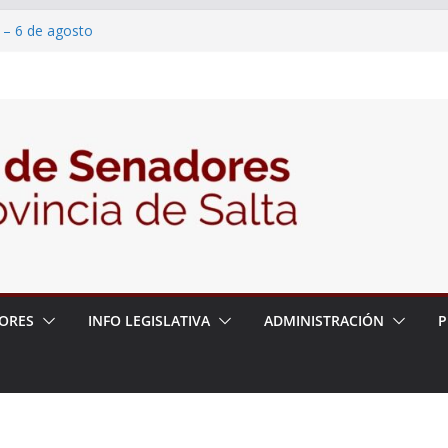
 – 6 de agosto
 un proyecto de ley para proteger a los
acoso y la violencia en las redes
/2026 – 06/08/26 – Fiesta patronal San
/2026 – 06/08/26 – Créase el Ente Salteño
rol Vegetal
ORES
INFO LEGISLATIVA
ADMINISTRACIÓN
P