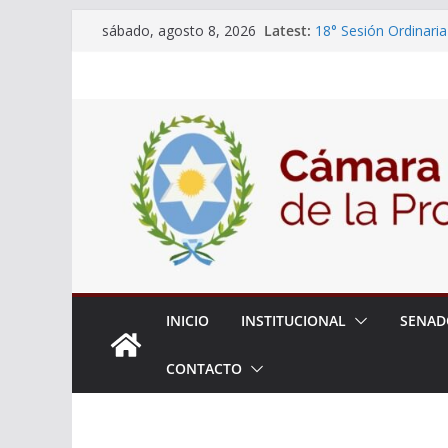
Skip
Latest:
18° Sesión Ordinaria
sábado, agosto 8, 2026
to
30/07/2026
El Senado trabaja en
content
estudiantes del ciber
Expte. N° 90-34.517
Roque
Expte. Nº 90-34.516
de Protección y Cont
INICIO
INSTITUCIONAL
SENAD
CONTACTO