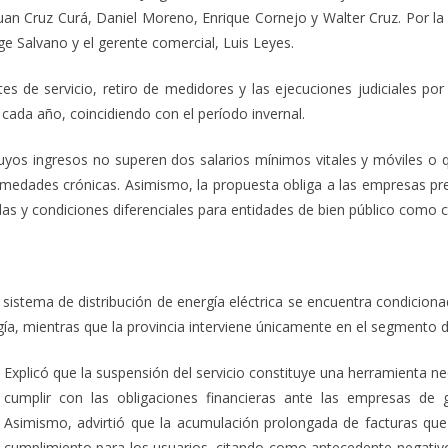
uan Cruz Curá, Daniel Moreno, Enrique Cornejo y Walter Cruz. Por la
ge Salvano y el gerente comercial, Luis Leyes.
es de servicio, retiro de medidores y las ejecuciones judiciales por
ada año, coincidiendo con el período invernal.
uyos ingresos no superen dos salarios mínimos vitales y móviles o 
dades crónicas. Asimismo, la propuesta obliga a las empresas prest
das y condiciones diferenciales para entidades de bien público como
istema de distribución de energía eléctrica se encuentra condicionad
, mientras que la provincia interviene únicamente en el segmento de 
Explicó que la suspensión del servicio constituye una herramienta ne
cumplir con las obligaciones financieras ante las empresas de
Asimismo, advirtió que la acumulación prolongada de facturas que 
cumplimiento para los usuarios, citando como antecedente negativ