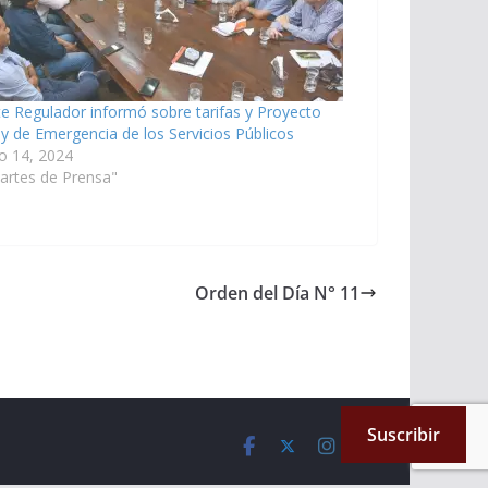
te Regulador informó sobre tarifas y Proyecto
y de Emergencia de los Servicios Públicos
o 14, 2024
artes de Prensa"
Orden del Día N° 11
Suscribir