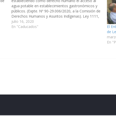
 de
estableciendo como derecho humano el acceso al
agua potable en establecimientos gastronómicos y
públicos. (Expte. Nº 90-29.006/2020, a la Comisión de
Derechos Humanos y Asuntos Indígenas). Ley 1111,
de fecha 03/03/2022. PROYECTO DE LEY EL
julio 16, 2020
El En
SENADO Y LA CÁMARA DE DIPUTADOS DE LA
En "Caducados"
de Le
PROVINCIA…
marz
En "P
eserved.
ess
.