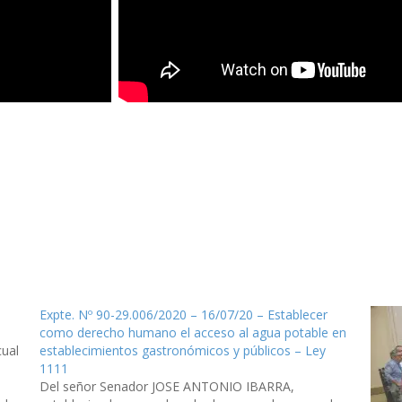
Expte. Nº 90-29.006/2020 – 16/07/20 – Establecer
como derecho humano el acceso al agua potable en
cual
establecimientos gastronómicos y públicos – Ley
1111
Del señor Senador JOSE ANTONIO IBARRA,