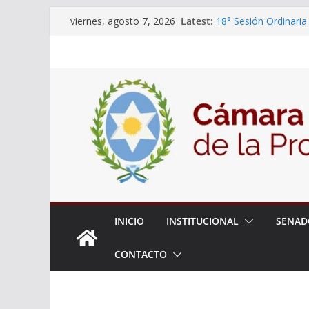
Expte. Nº 90-34.516/
Skip
Latest:
de Protección y Cont
viernes, agosto 7, 2026
to
18° Sesión Ordinaria
30/07/2026
content
El Senado trabaja en
estudiantes del ciber
Expte. N° 90-34.517/
Roque
INICIO
INSTITUCIONAL
SENAD
CONTACTO