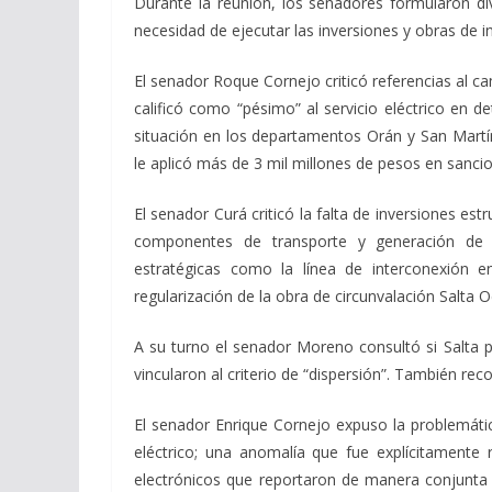
Durante la reunión, los senadores formularon div
necesidad de ejecutar las inversiones y obras de i
El senador Roque Cornejo criticó referencias al ca
calificó como “pésimo” al servicio eléctrico en d
situación en los departamentos Orán y San Martí
le aplicó más de 3 mil millones de pesos en sanci
El senador Curá criticó la falta de inversiones estr
componentes de transporte y generación de ó
estratégicas como la línea de interconexión e
regularización de la obra de circunvalación Salta
A su turno el senador Moreno consultó si Salta 
vincularon al criterio de “dispersión”. También re
El senador Enrique Cornejo expuso la problemáti
eléctrico; una anomalía que fue explícitament
electrónicos que reportaron de manera conjunta 