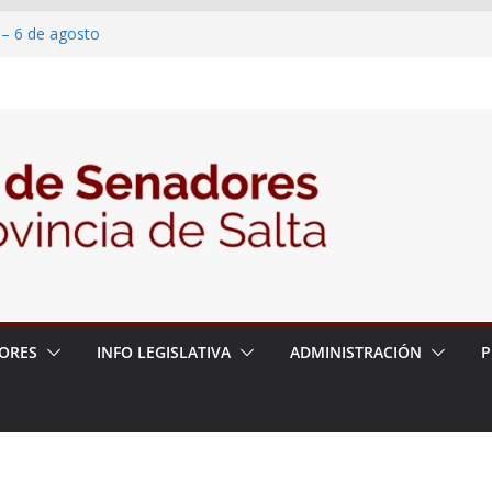
2026 – 06/08/26 – Créase el Ente Salteño
rol Vegetal
 – 6 de agosto
 un proyecto de ley para proteger a los
acoso y la violencia en las redes
2026 – 06/08/26 – Fiesta patronal San
ORES
INFO LEGISLATIVA
ADMINISTRACIÓN
P