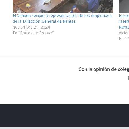
73
El Senado recibió a representantes de los empleados
El Se
de la Dirección General de Rentas
refer
noviembre 21, 2024
Rent
En "Partes de Prensa"
dicie
En "P
Con la opinión de coleg
eserved.
ess
.