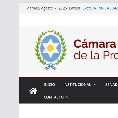
Skip
Latest:
Expte. Nº 90-34.504/
viernes, agosto 7, 2026
to
“Olimpiadas de Educ
Educativa”
content
El Senado trabaja en
estudiantes del ciber
Expte. N° 90-34.517/
Roque
Expte. Nº 90-34.516/
de Protección y Cont
18° Sesión Ordinaria
INICIO
INSTITUCIONAL
SENAD
CONTACTO