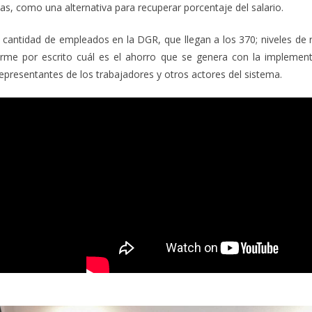
s, como una alternativa para recuperar porcentaje del salario.
tó cantidad de empleados en la DGR, que llegan a los 370; niveles de
orme por escrito cuál es el ahorro que se genera con la implemen
representantes de los trabajadores y otros actores del sistema.