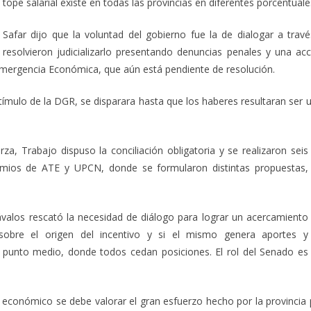
tope salarial existe en todas las provincias en diferentes porcentual
Safar dijo que la voluntad del gobierno fue la de dialogar a trav
resolvieron judicializarlo presentando denuncias penales y una a
 Emergencia Económica, que aún está pendiente de resolución.
stímulo de la DGR, se disparara hasta que los haberes resultaran ser
rza, Trabajo dispuso la conciliación obligatoria y se realizaron seis
emios de ATE y UPCN, donde se formularon distintas propuestas,
valos rescató la necesidad de diálogo para lograr un acercamiento
sobre el origen del incentivo y si el mismo genera aportes y
 punto medio, donde todos cedan posiciones. El rol del Senado es
económico se debe valorar el gran esfuerzo hecho por la provincia p