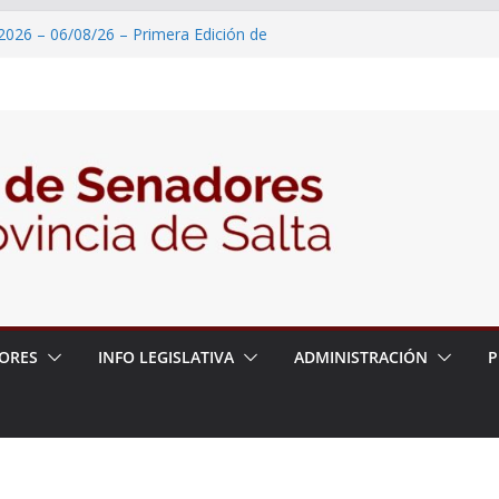
2026 – 06/08/26 – Primera Edición de
ación Secundaria, Puente de Unión
 un proyecto de ley para proteger a los
acoso y la violencia en las redes
2026 – 06/08/26 – Fiesta patronal San
2026 – 06/08/26 – Créase el Ente Salteño
rol Vegetal
 – 6 de agosto
ORES
INFO LEGISLATIVA
ADMINISTRACIÓN
P