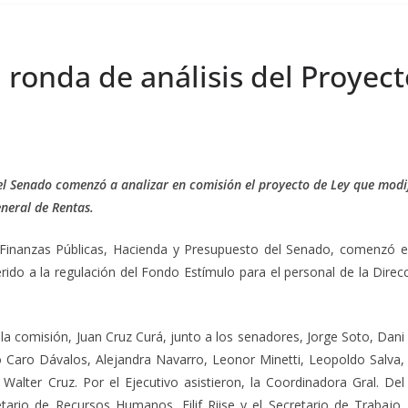
ronda de análisis del Proyect
 el Senado comenzó a analizar en comisión el proyecto de Ley que modifi
eneral de Rentas.
Finanzas Públicas, Hacienda y Presupuesto del Senado, comenzó est
erido a la regulación del Fondo Estímulo para el personal de la Direc
la comisión, Juan Cruz Curá, junto a los senadores, Jorge Soto, Dani
 Caro Dávalos, Alejandra Navarro, Leonor Minetti, Leopoldo Salva,
alter Cruz. Por el Ejecutivo asistieron, la Coordinadora Gral. Del
etario de Recursos Humanos, Eilif Riise y el Secretario de Trabajo,