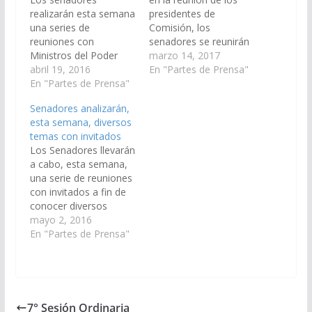
realizarán esta semana
presidentes de
una series de
Comisión, los
reuniones con
senadores se reunirán
Ministros del Poder
esta semana con
marzo 14, 2017
Ejecutivo. La primera
abril 19, 2016
Ministros del Poder
En "Partes de Prensa"
reunión se llevará a
En "Partes de Prensa"
Ejecutivo. En primer
cabo en la Presidencia
lugar, el miércoles 15 a
Senadores analizarán,
del senado, Mitre 550
horas 10:30, recibirán
esta semana, diversos
piso 1º, mañana
al Ministro de
temas con invitados
miércoles 20 a horas
Ambiente y Producción
Los Senadores llevarán
9:00 con el Ministro de
Sustentable, Cr. Javier
a cabo, esta semana,
Seguridad, Alejandro
Montero, a fin de
una serie de reuniones
Cornejo, a fin de
informarse sobre
con invitados a fin de
conocer sobre el
temas pendientes…
conocer diversos
"Protocolo…
temas. Por una parte,
mayo 2, 2016
en la Presidencia del
En "Partes de Prensa"
Senado, Mitre 550,
piso 1º,
mañana Miércoles 4
de mayo a 10:30
horas, recibirán a las
7° Sesión Ordinaria