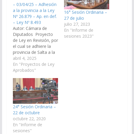
– 03/04/25 – Adhesión
a la provincia a la Ley
16° Sesión Ordinaria –
Nº 26.879 – Ap. en def.
27 de julio
– Ley Nº 8.493
julio 27, 2023
Autor: Cámara de
En "Informe de
Diputados Proyecto
sesiones 2023"
de Ley en Revisión, por
el cual se adhiere la
provincia de Salta a la
Ley Nacional 26.879,
abril 4, 2025
modificada por la Ley
En "Proyectos de Ley
Nacional 27.759, de
Aprobados"
creación del Registro
Nacional de Datos
Genéticos Vinculados
con la Investigación
Criminal. (Expte. N° 91-
51.794/25 y 91-
24° Sesión Ordinaria –
51.263/24 unificados, a
22 de octubre
la Comisión de…
octubre 22, 2020
En "Informe de
sesiones"