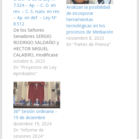
7.324 – Ap. – C. D. en
Analizan la posibilidad
rev. – C. S. nuev. en rev.
de incorporar
– Ap. en def. – Ley Nº
herramientas
8.512
tecnológicas en los
De los Señores
procesos de Mediación
Senadores SERGIO
noviembre 8, 2023
RODRIGO SALDAÑO y
En "Partes de Prensa"
HECTOR MIGUEL
CALABRO, modificase
el art. 15 de la Ley N°
octubre 6, 2023
7.324, el que quedará
En "Proyectos de Ley
redactado de la
Aprobados"
siguiente manera: "Art.
15.- Las personas
fisicas deben
comparecer por si al
procedimiento de
mediación, salvo
36° Sesión ordinaria –
motivos de fuerza
19 de diciembre
mayor
diciembre 19, 2024
fehacientemente
En "Informe de
justificados, en cuyo…
sesiones 2024"