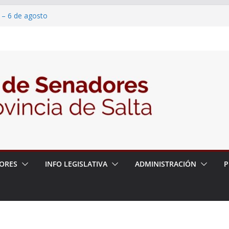
 – 6 de agosto
 un proyecto de ley para proteger a los
acoso y la violencia en las redes
/2026 – 06/08/26 – Fiesta patronal San
/2026 – 06/08/26 – Créase el Ente Salteño
rol Vegetal
ORES
INFO LEGISLATIVA
ADMINISTRACIÓN
P