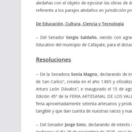
aledañas con el objeto de ejecutar las obras de de
referente a los parajes aledaños en jurisdicción pro
De Educación, Cultura, Ciencia y Tecnología
– Del Senador
Sergio Saldaño,
viendo con agrad
Educativo del municipio de Cafayate, para el dict
Resoluciones
– De la Senadora
Sonia Magno
, declarando de i
de San Carlos”, creada en el año 1.865 y oficial
Arturo León Dávalos”, e inaugurado el 15 de ago
Edición 45ª de la FERIA ARTESANAL DE LOS VALLE
feria aproximadamente setenta artesanos y produc
tangible y que dan cuenta de nuestras raíces y nue
– Del Senador
Jorge Soto
, declarando de interé
realizarse el día 28 de noviembre de 2025, en la 