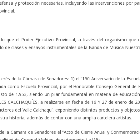
fensa y protección necesarias, incluyendo las intervenciones por par
vincial.
o que el Poder Ejecutivo Provincial, a través del organismo que c
ado de clases y ensayos instrumentales de la Banda de Música Nuestr
nterés de la Cámara de Senadores:
1)
el “150 Aniversario de la Escue
izada como Escuela Provincial, por el Honorable Consejo General de 
sto de 1.953, siendo un pilar fundamental en materia de educació
S CALCHAQUÍES, a realizarse en fecha de 16 Y 27 de enero de 2026
tores del Valle Calchaquí, exponiendo distintos productos y objetos
stra historia, además de contar con una amplia cartelera artistas.
s de la Cámara de Senadores el “Acto de Cierre Anual y Conmemoraci
localidad de Coronel Moldes, departamento La Viña.