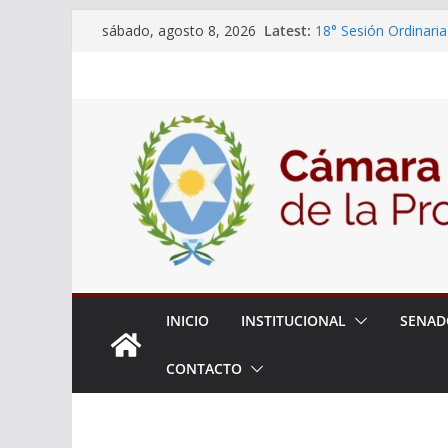
Skip
Latest:
18° Sesión Ordinaria
sábado, agosto 8, 2026
to
30/07/2026
El Senado trabaja en
content
estudiantes del ciber
Expte. N° 90-34.517
Roque
Expte. Nº 90-34.516
de Protección y Cont
INICIO
INSTITUCIONAL
SENAD
CONTACTO