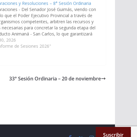
raciones y Resoluciones – 8° Sesión Ordinaria
raciones - Del Senador José Guimás, viendo con
o que el Poder Ejecutivo Provincial a través de
rganismos competentes, arbitren las recursos y
 necesarias para concretar la segunda etapa del
ucto Animaná - San Carlos, lo que garantizará
ovisión de agua potable a más de diez mil…
 30, 2026
Informe de Sesiones 2026"
33° Sesión Ordinaria – 20 de noviembre
Suscribir