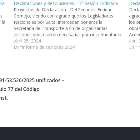
ria
Declaraciones y Resoluciones – 7° Sesión Ordinaria
Decla
Proyectos de Declaración - Del Senador Enrique
Decla
es
Cornejo, viendo con agrado que los Legisladores
agrad
 la
Nacionales por Salta, intercedan por ante la
los o
Secretaría de Transporte a fin de organizar las
obras
acciones que resulten necesarias para incrementar la
Acued
capacidad de transporte ferroviario de General
abril 25, 2024
la pr
abril
s,
Güemes a Salta. - Del senador Carlos López, viendo…
En "Informe de sesiones 2024"
En "
91-53.526/2025 unificados –
culo 77 del Código
nst.
eserved.