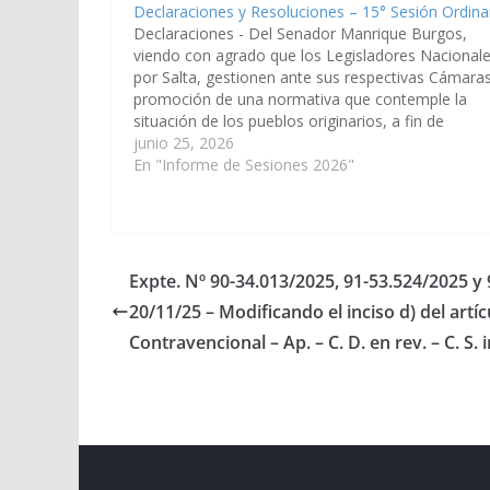
Declaraciones y Resoluciones – 15° Sesión Ordina
Declaraciones - Del Senador Manrique Burgos,
viendo con agrado que los Legisladores Nacional
por Salta, gestionen ante sus respectivas Cámaras
promoción de una normativa que contemple la
situación de los pueblos originarios, a fin de
resguardar sus derechos y prevenir situaiones que
junio 25, 2026
generen perjuicios sociales, culturales y territoriale
En "Informe de Sesiones 2026"
como…
Expte. Nº 90-34.013/2025, 91-53.524/2025 y 
20/11/25 – Modificando el inciso d) del artí
Contravencional – Ap. – C. D. en rev. – C. S. i
Copyright © 2026
Cámara de Senadores
. All rights r