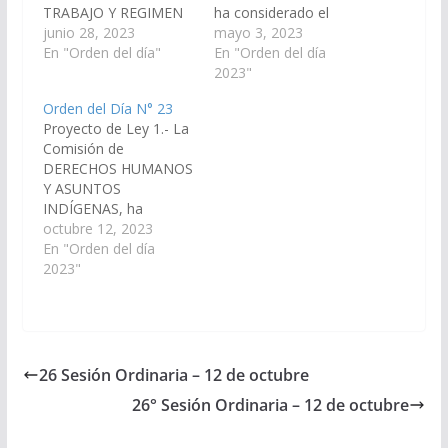
TRABAJO Y REGIMEN
ha considerado el
PREVISIONAL, ha
junio 28, 2023
proyecto de Ley en
mayo 3, 2023
considerado el
En "Orden del día"
Revisión por el cual se
En "Orden del día
proyecto de Ley en
establece la
2023"
Revisión por el cual se
capacitación de la
Orden del Día N° 23
modifican los artículos
maniobra de Heimlich,
Proyecto de Ley 1.- La
309 y 316 e incorporan
y; por las razones que
Comisión de
los artículos 309 bis,
dará el miembro
DERECHOS HUMANOS
309 ter, 309 quater,
informante aconseja
Y ASUNTOS
309 quinquies, 309
su Sanción en
INDÍGENAS, ha
sexies, y 72 bis al…
Definitiva. Expte. N°
considerado el
octubre 12, 2023
91-47.201/22. Proyecto
Proyecto de Ley en
En "Orden del día
de…
Revisión y del señor
2023"
Senador JUAN CRUZ
CURÁ, por el cual se
adhiere la provincia de
Salta a la Ley Nacional
27.709, de creación del
26 Sesión Ordinaria – 12 de octubre
Plan Federal de
26° Sesión Ordinaria – 12 de octubre
Capacitación sobre
Derechos…