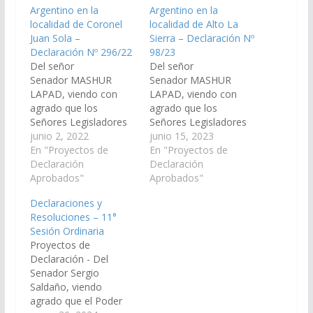
Argentino en la
Argentino en la
localidad de Coronel
localidad de Alto La
Juan Sola –
Sierra – Declaración Nº
Declaración Nº 296/22
98/23
Del señor
Del señor
Senador MASHUR
Senador MASHUR
LAPAD, viendo con
LAPAD, viendo con
agrado que los
agrado que los
Señores Legisladores
Señores Legisladores
Nacionales por Salta y
junio 2, 2022
Nacionales por Salta y
junio 15, 2023
el Poder Ejecutivo
En "Proyectos de
el Poder Ejecutivo
En "Proyectos de
Provincial a través de
Declaración
Provincial, arbitren y
Declaración
sus Organismos
Aprobados"
gestionen ante las
Aprobados"
Competentes, arbitren
Autoridades
Declaraciones y
y gestionen ante las
Nacionales del Correo
Resoluciones – 11°
Autoridades
Argentino, las medidas
Sesión Ordinaria
Nacionales de la
necesarias a los fines
Proyectos de
Empresa Correo
que se proceda a
Declaración - Del
Argentino, las medidas
instalar y poner en
Senador Sergio
necesarias a los fines
funcionamiento una
Saldaño, viendo
que se instale y ponga
Oficina de Correo
agrado que el Poder
en funcionamiento…
Argentino en la…