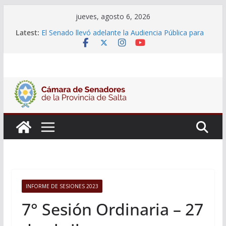
Skip
jueves, agosto 6, 2026
to
Latest:
El Senado llevó adelante la Audiencia Pública para
content
escuchar a la ciudadanía sobre las postulaciones a
la Auditoría General
06 de Agosto 2026
El Senado analizó la política de seguridad provincial
y propuso articular una mesa de trabajo con la
Justicia
Adjudicacion Simple N° 27/26
14 de Mayo 2026
INFORME DE SESIONES 2023
7° Sesión Ordinaria – 27