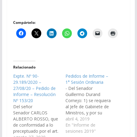
Compártelo:
Relacionado
Expte. Nº 90-
Pedidos de Informe –
29.189/2020 –
1° Sesión Ordinaria
27/08/20 – Pedido de
- Del Senador
Informe – Resolución
Guillermo Durand
Nº 153/20
Cornejo: 1) se requiera
Del señor
al Jefe de Gabinete de
Senador CARLOS
Ministros, y por su
ALBERTO ROSSO, que
intermedio al
abril 4, 2019
de conformidad a lo
Ministerio de
En "Informe de
preceptuado por el art.
Infraestructura, Tierra
sesiones 2019"