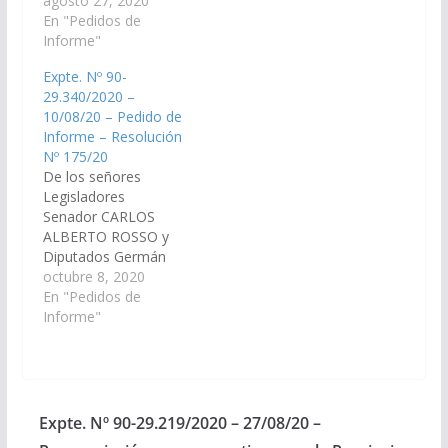
116 de la Constitución
agosto 27, 2020
y Vivienda, a cuyo
de la Provincia de Salta
En "Pedidos de
cargo se encuentra la
y el art. 149 del
Informe"
Coordinación de
Reglamento Interno de
Regularización
Expte. Nº 90-
este Cuerpo, solicitar
Dominial y Bienes,
29.340/2020 –
al Ministerio de
para que en un plazo
10/08/20 – Pedido de
Economía y Servicios
de 5 días informe: a)
Informe – Resolución
Públicos informe, en
cuales son…
Nº 175/20
un plazo de cinco (5)
De los señores
días lo siguiente:…
Legisladores
Senador CARLOS
ALBERTO ROSSO y
Diputados Germán
Ralle y Daniel
octubre 8, 2020
Segura, de
En "Pedidos de
conformidad a lo
Informe"
establecido en los
Artículos 116 de la
Constitución Provincial
y 149 del Reglamento
de este Cuerpo,
Expte. Nº 90-29.219/2020 – 27/08/20 –
solicitar al Ministerio