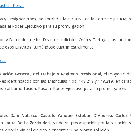
sticia Penal.
os y Designaciones
, se aprobó a la iniciativa de la Corte de Justicia, 
 Pasa al Poder Ejecutivo para su promulgación.
ón y Detenidos de los Distritos Judiciales Orán y Tartagal, las fun
o de esos Distritos, turnándose cuatrimestralmente.”.
ital
lación General, del Trabajo y Régimen Previsional,
el Proyecto de 
les identificados con las Matriculas Nos. 148.218 y 148.219, en carác
eso al barrio Ilusión. Pasa al Poder Ejecutivo para su promulgación.
dores
Dani Nolasco, Castulo Yanque, Esteban D´Andrea, Carlos 
a Laura De La Zerda
declarando su preocupación por la situación s
os y por la vía del dialogo a encontrar una pronta solución.