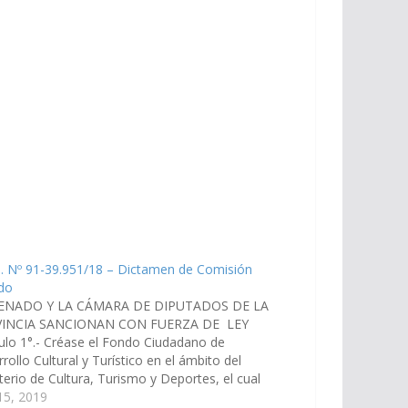
. Nº 91-39.951/18 – Dictamen de Comisión
do
ENADO Y LA CÁMARA DE DIPUTADOS DE LA
INCIA SANCIONAN CON FUERZA DE LEY
ulo 1°.- Créase el Fondo Ciudadano de
rollo Cultural y Turístico en el ámbito del
terio de Cultura, Turismo y Deportes, el cual
destinado a financiar, a través de aportes no
 15, 2019