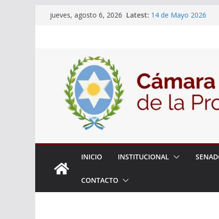
Skip
Latest:
14 de Mayo 2026
jueves, agosto 6, 2026
to
El Senado llevó adela
la ciudadanía sobre l
content
06 de Agosto 2026
El Senado analizó la 
articular una mesa de 
Adjudicacion Simple 
INICIO
INSTITUCIONAL
SENAD
CONTACTO