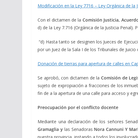
Modificación en la Ley 7716 – Ley Orgánica de la Ju
Con el dictamen de la
Comisión Justicia, Acuerd
d) de la Ley 7.716 (Orgánica de la Justicia Penal).
“d) Hasta tanto se designen los Jueces de Ejecuci
por un Juez de la Sala I de los Tribunales de Juici
Donación de tierras para apertura de calles en Cap
Se aprobó, con dictamen de la
Comisión de Legis
sujeto de expropiación a fracciones de los inmueb
fin de a la apertura de una calle para acceso y egr
Preocupación por el conflicto docente
Mediante una declaración de los señores Sena
Gramaglia y
las Senadoras
Nora Cannuni Y Mari
nuestra provincia, instando a todos los involucrad