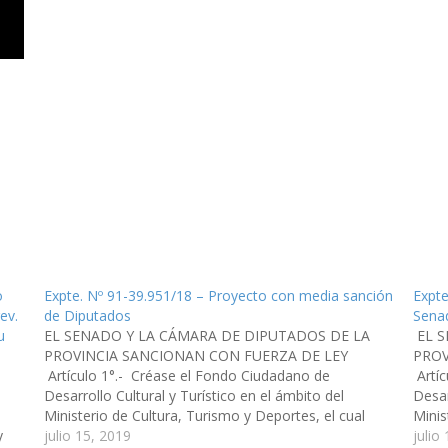
o
Expte. Nº 91-39.951/18 – Proyecto con media sanción
Expte
ev.
de Diputados
Sena
u
EL SENADO Y LA CÁMARA DE DIPUTADOS DE LA
EL S
PROVINCIA SANCIONAN CON FUERZA DE LEY
PROV
Artículo 1°.- Créase el Fondo Ciudadano de
Artíc
Desarrollo Cultural y Turístico en el ámbito del
Desar
Ministerio de Cultura, Turismo y Deportes, el cual
Minis
y
estará destinado a financiar, a través de aportes no
julio 15, 2019
está 
julio