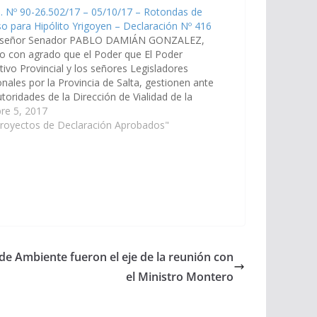
. Nº 90-26.502/17 – 05/10/17 – Rotondas de
o para Hipólito Yrigoyen – Declaración Nº 416
señor Senador PABLO DAMIÁN GONZALEZ,
o con agrado que el Poder que El Poder
tivo Provincial y los señores Legisladores
nales por la Provincia de Salta, gestionen ante
utoridades de la Dirección de Vialidad de la
n, para que las mismas escuchen y tengan en
re 5, 2017
deración, las…
Proyectos de Declaración Aprobados"
de Ambiente fueron el eje de la reunión con
el Ministro Montero