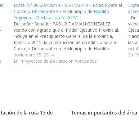
ar
Expte. N° 90-23.489/14 – 06/11/2014 – Edificio para el
Expte
Concejo Deliberante en el Municipio de Hipólito
acces
Yrigoyen – Declaración N° 647/14
Del 
Del señor Senador PABLO DAMIAN GONZALEZ,
viend
–
viendo con agrado que el Poder Ejecutivo Provincial,
Ejecu
incluya en el Presupuesto General de la Provincia,
Nacio
Ejercicio 2015, la construcción de un edificio para el
las a
Concejo Deliberante en el Municipio de Hipólito
Nació
octub
Yrigoyen, Departamento Oran. (Expte. N° 90-
noviembre 15, 2014
consi
En "
s
23.489/14). Declaración N° 647/14 Aprobado el
En "Proyectos de Declaración Aprobados"
06/11/2014
tación de la ruta 13 de
Temas importantes del área 