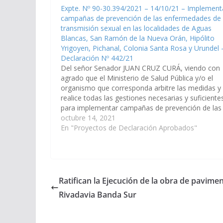
Expte. Nº 90-30.394/2021 – 14/10/21 – Implement
campañas de prevención de las enfermedades de
transmisión sexual en las localidades de Aguas
Blancas, San Ramón de la Nueva Orán, Hipólito
Yrigoyen, Pichanal, Colonia Santa Rosa y Urundel 
Declaración Nº 442/21
Del señor Senador JUAN CRUZ CURÁ, viendo con
agrado que el Ministerio de Salud Pública y/o el
organismo que corresponda arbitre las medidas y
realice todas las gestiones necesarias y suficiente
para implementar campañas de prevención de las
enfermedades de transmisión sexual en las
octubre 14, 2021
localidades de Aguas Blancas, San Ramón de la…
En "Proyectos de Declaración Aprobados"
Ratifican la Ejecución de la obra de pavimen
Rivadavia Banda Sur