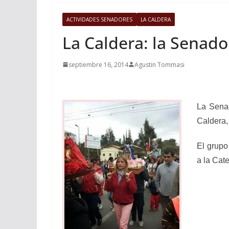
ACTIVIDADES SENADORES
LA CALDERA
La Caldera: la Senad
septiembre 16, 2014
Agustin Tommasi
La Senad
Caldera,
El grupo
a la Cate