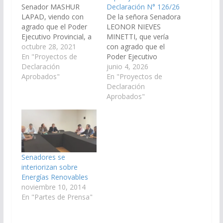
Senador MASHUR
Declaración N° 126/26
LAPAD, viendo con
De la señora Senadora
agrado que el Poder
LEONOR NIEVES
Ejecutivo Provincial, a
MINETTI, que vería
través de sus
octubre 28, 2021
con agrado que el
organismo
En "Proyectos de
Poder Ejecutivo
competentes, junto al
Declaración
Provincial, a través del
junio 4, 2026
Ente Regulador de los
Aprobados"
Ente Regulador de los
En "Proyectos de
Servicios Públicos;
Servicios públicos
Declaración
arbitren y gestionen las
(ENRESP), del
Aprobados"
medidas necesarias
Ministerio de
ante el “Programa
Educación y Cultura, y
Nacional PERMER”
del Ministerio de la
Proyecto de Energías
Producción y Minería,
Renovables en
disponga los recursos
Mercados Rurales,
necesarios para
Senadores se
dependiente de la
aumentar la potencia
interiorizan sobre
Secretaria de Energía
de energía…
Energías Renovables
de…
noviembre 10, 2014
En "Partes de Prensa"