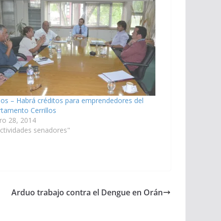
llos – Habrá créditos para emprendedores del
tamento Cerrillos
ro 28, 2014
ctividades senadores"
Arduo trabajo contra el Dengue en Orán