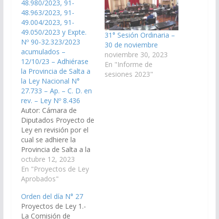
48.980/2023, 91-
48.963/2023, 91-
49.004/2023, 91-
49.050/2023 y Expte.
31° Sesión Ordinaria –
Nº 90-32.323/2023
30 de noviembre
acumulados –
noviembre 30, 2023
12/10/23 – Adhiérase
En "Informe de
la Provincia de Salta a
sesiones 2023"
la Ley Nacional N°
27.733 – Ap. – C. D. en
rev. – Ley Nº 8.436
Autor: Cámara de
Diputados Proyecto de
Ley en revisión por el
cual se adhiere la
Provincia de Salta a la
Ley Nacional N°
octubre 12, 2023
27.733 de
En "Proyectos de Ley
procedimientos
Aprobados"
médico- asistenciales
Orden del día N° 27
para la atención de las
Proyectos de Ley 1.-
mujeres y otras
La Comisión de
personas gestantes