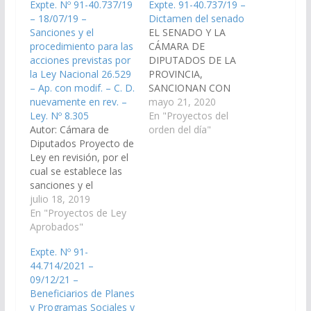
Expte. Nº 91-40.737/19
Expte. 91-40.737/19 –
– 18/07/19 –
Dictamen del senado
Sanciones y el
EL SENADO Y LA
procedimiento para las
CÁMARA DE
acciones previstas por
DIPUTADOS DE LA
la Ley Nacional 26.529
PROVINCIA,
– Ap. con modif. – C. D.
SANCIONAN CON
nuevamente en rev. –
FUERZA DE L E Y
mayo 21, 2020
Ley. Nº 8.305
Artículo 1°.- La
En "Proyectos del
Autor: Cámara de
presente Ley tiene por
orden del día"
Diputados Proyecto de
objeto establecer las
Ley en revisión, por el
sanciones y el
cual se establece las
procedimiento para las
sanciones y el
acciones previstas en
procedimiento para las
julio 18, 2019
la Ley Nacional 26.529
acciones previstas por
En "Proyectos de Ley
“Derechos del
la Ley Nacional 26.529
Aprobados"
paciente, historia
y su modificatoria Ley
clínica y
Expte. Nº 91-
Nacional 26.742 sobre
consentimiento
44.714/2021 –
los Derechos del
informado” y
09/12/21 –
paciente en su relación
modificatorias.…
Beneficiarios de Planes
con los profesionales e
y Programas Sociales y
instituciones de la