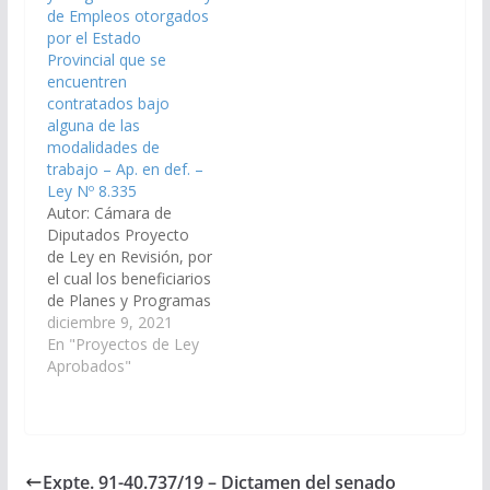
de Empleos otorgados
salud. (Expte.…
por el Estado
Provincial que se
encuentren
contratados bajo
alguna de las
modalidades de
trabajo – Ap. en def. –
Ley Nº 8.335
Autor: Cámara de
Diputados Proyecto
de Ley en Revisión, por
el cual los beneficiarios
de Planes y Programas
Sociales y de Empleos
diciembre 9, 2021
otorgados por el
En "Proyectos de Ley
Estado Provincial que
Aprobados"
se encuentren
contratados bajo
alguna de las
modalidades de
trabajo temporario o
Expte. 91-40.737/19 – Dictamen del senado