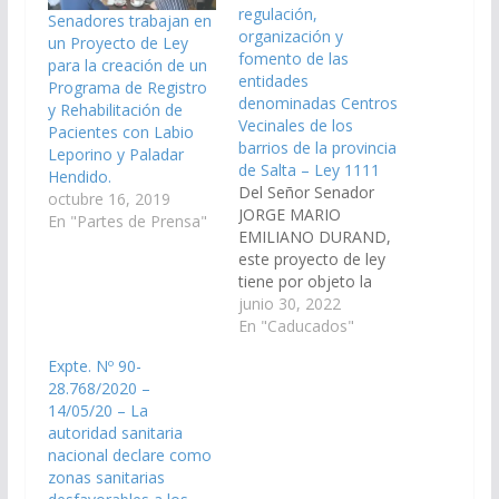
regulación,
Senadores trabajan en
organización y
un Proyecto de Ley
fomento de las
para la creación de un
entidades
Programa de Registro
denominadas Centros
y Rehabilitación de
Vecinales de los
Pacientes con Labio
barrios de la provincia
Leporino y Paladar
de Salta – Ley 1111
Hendido.
Del Señor Senador
octubre 16, 2019
JORGE MARIO
En "Partes de Prensa"
EMILIANO DURAND,
este proyecto de ley
tiene por objeto la
constitución,
junio 30, 2022
regulación,
En "Caducados"
organización y
Expte. Nº 90-
fomento de las
28.768/2020 –
entidades
14/05/20 – La
denominadas Centros
autoridad sanitaria
Vecinales de los
nacional declare como
barrios de la provincia
zonas sanitarias
de Salta. (Expte. Nº 90-