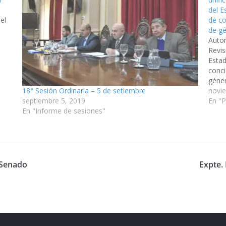
del E
el
de co
de gé
Auto
Revis
Estad
conci
géner
18° Sesión Ordinaria – 5 de setiembre
unifi
novi
septiembre 5, 2019
En "
En "Informe de sesiones"
 Senado
Expte.