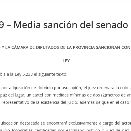
19 – Media sanción del senado
 Y LA CÁMARA DE DIPUTADOS DE LA PROVINCIA SANCIONAN CON
LEY
is a la Ley 5.233 el siguiente texto:
por adquisición de dominio por usucapión, el juez ordenara la colocac
de paz del lugar, un cartel con medidas mínimas de dos (2)metros de 
s representativo de la existencia del juicio, además de que en el caso
cación destacada se encontrará exclusivamente a cargo del actor y
uicio fotografías certificadas por escribano público o juez de pa