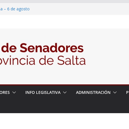
ia – 6 de agosto
en un proyecto de ley para proteger a los
eracoso y la violencia en las redes
7/2026 – 06/08/26 – Fiesta patronal San
6/2026 – 06/08/26 – Créase el Ente Salteño
ntrol Vegetal
ORES
INFO LEGISLATIVA
ADMINISTRACIÓN
P