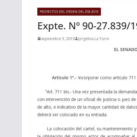
PROYECTOS DEL ORDEN DEL DÍA 2019
Expte. Nº 90-27.839/
septiembre 3, 2019
Jorgelina La Torre
EL SENADO
Artículo 1°.-
Incorporar como artículo 711 b
“Art. 711 bis.- Una vez presentada la demanda 
con intervención de un oficial de justicia o juez 
de alto, e indicativo de la mayor cantidad de dato
deberá ser colocado en su entrada.
La colocación del cartel, su mantenimiento y ubi
la obligación del mismo actor de acompañar al j