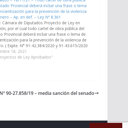
stado Provincial deberá incluir una frase o lema
ncientización para la prevención de la violencia
nero – Ap. en def. – Ley Nº 8.361
r: Cámara de Diputados Proyecto de Ley en
ión, por el cual todo cartel de obra pública del
o Provincial deberá incluir una frase o lema de
entización para la prevención de la violencia de
o. ( Expte. N° 91-42.384/2020 y 91-43.615/2020
cados, a la Comisión de la Mujer, Género y…
embre 18, 2021
Proyectos de Ley Aprobados"
 Nº 90-27.858/19 – media sanción del senado