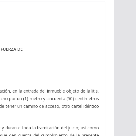
 FUERZA DE
ión, en la entrada del inmueble objeto de la litis,
ancho por un (1) metro y cincuenta (50) centímetros
 de tener un camino de acceso, otro cartel idéntico
 durante toda la tramitación del juicio; así como
z que den cuenta del cumplimiento de la presente