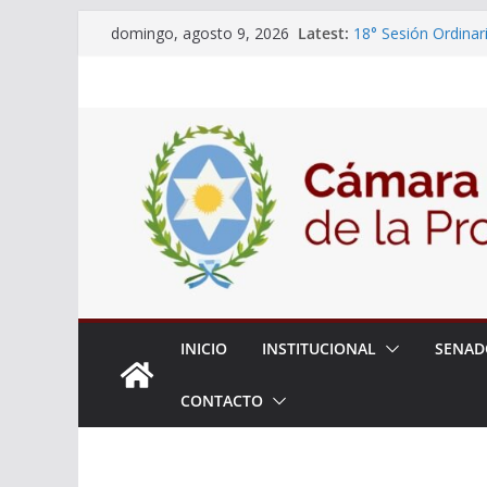
Skip
Latest:
18° Sesión Ordinar
domingo, agosto 9, 2026
to
30/07/2026
El Senado trabaja 
content
estudiantes del cib
Expte. N° 90-34.51
Roque
Expte. Nº 90-34.51
de Protección y Co
INICIO
INSTITUCIONAL
SENAD
CONTACTO