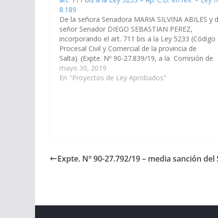
8.189
De la señora Senadora MARIA SILVINA ABILES y d
señor Senador DIEGO SEBASTIAN PEREZ,
incorporando el art. 711 bis a la Ley 5233 (Código
Procesal Civil y Comercial de la provincia de
Salta). (Expte. Nº 90-27.839/19, a la Comisión de
Legislación General, del Trabajo y Régimen
mayo 30, 2019
Previsional). Aprobado el 05/09/2019 Cámara de
En "Proyectos de Ley Aprobados"
Diputados…
Expte. Nº 90-27.792/19 – media sanción del