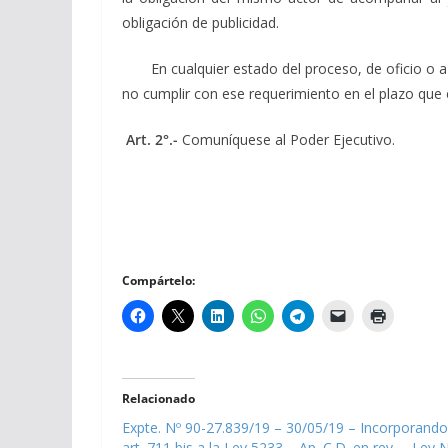
obligación de publicidad.
En cualquier estado del proceso, de oficio o a pet
no cumplir con ese requerimiento en el plazo que e
Art. 2°.-
Comuníquese al Poder Ejecutivo.
Compártelo:
Relacionado
Expte. Nº 90-27.839/19 – 30/05/19 – Incorporando
art. 711 bis a la Ley 5233 – Ap. C.D. en rev. – Ley 