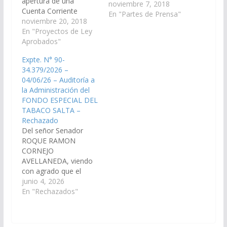
apertura de una
noviembre 7, 2018
Cuenta Corriente
En "Partes de Prensa"
Especial en el Banco
noviembre 20, 2018
Macro S.A., Sucursal
En "Proyectos de Ley
Salta Capital, en la cual
Aprobados"
se acreditarán
Expte. N° 90-
automática y
34.379/2026 –
directamente los
04/06/26 – Auditoría a
recursos del Fondo
la Administración del
Especial del Tabaco
FONDO ESPECIAL DEL
que la Secretaría de
TABACO SALTA –
Agroindustria del
Rechazado
Ministerio de
Del señor Senador
Producción y Trabajo…
ROQUE RAMON
CORNEJO
AVELLANEDA, viendo
con agrado que el
Poder Ejecutivo
junio 4, 2026
Nacional, a través de
En "Rechazados"
la Auditoría General de
la Nación y la
Secretaría de