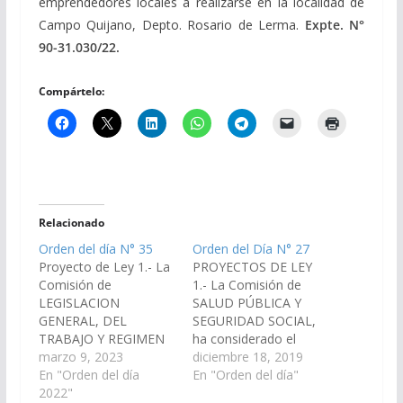
emprendedores locales a realizarse en la localidad de
Campo Quijano, Depto. Rosario de Lerma.
Expte. N°
90-31.030/22.
Compártelo:
Relacionado
Orden del día N° 35
Orden del Día N° 27
Proyecto de Ley 1.- La
PROYECTOS DE LEY
Comisión de
1.- La Comisión de
LEGISLACION
SALUD PÚBLICA Y
GENERAL, DEL
SEGURIDAD SOCIAL,
TRABAJO Y REGIMEN
ha considerado el
PREVISIONAL ha
marzo 9, 2023
Proyecto de Ley en
diciembre 18, 2019
considerado el
En "Orden del día
revisión, por el cual se
En "Orden del día"
Proyecto de Ley en
2022"
crea la Red de