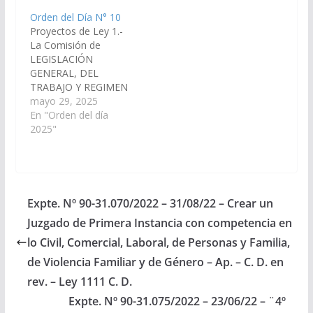
revisión, por el cual se
seguimiento de recién
Orden del Día N° 10
declara de utilidad
nacidos prematuros
Proyectos de Ley 1.-
pública y sujeto a
centrada en la familia,
La Comisión de
expropiación el
y; por las razones que
LEGISLACIÓN
inmueble identificado
dará el miembro
GENERAL, DEL
con la Matricula N°
informante aconseja
TRABAJO Y REGIMEN
107.489, del
su aprobación de…
PREVISIONAL, ha
mayo 29, 2025
departamento Capital,
considerado el
En "Orden del día
con destino a la
Proyecto de Ley en
2025"
apertura…
Revisión, por el cual se
modifica el artículo 5º
de la Ley 8006 -
Licencia por
Maternidad y
Expte. Nº 90-31.070/2022 – 31/08/22 – Crear un
Paternidad; y, por las
Juzgado de Primera Instancia con competencia en
razones que dará el
Miembro Informante,
lo Civil, Comercial, Laboral, de Personas y Familia,
aconseja…
de Violencia Familiar y de Género – Ap. – C. D. en
rev. – Ley 1111 C. D.
Expte. Nº 90-31.075/2022 – 23/06/22 – ¨4º