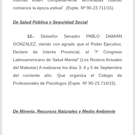
mismas estén completamente terminadas cuando
comience la época estival”.
(Expte. Nº 90-23.711/15).
De Salud Pública y Seguridad Social
12.-
Del
señor Senador PABLO DAMIÁN
GONZALEZ, viendo con agrado que el Poder Ejecutivo,
o
Declare de Interés Provincial, el “I
Congreso
Latinoamericano de Salud Mental” (Los Rostros Actuales
del Malestar) A realizarse los días 3; 4 y 5 de Septiembre
del corriente año. Que organiza el Colegio de
Profesionales de Psicólogos
(Expte. Nº 90-23.714/15).
De Minería, Recursos Naturales y Medio Ambiente