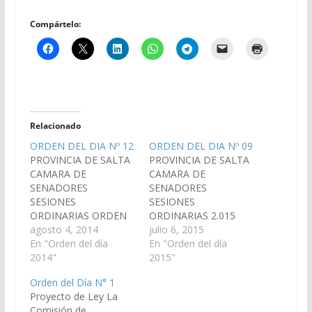
Compártelo:
Relacionado
ORDEN DEL DIA Nº 12
ORDEN DEL DIA Nº 09
PROVINCIA DE SALTA
PROVINCIA DE SALTA
CAMARA DE
CAMARA DE
SENADORES
SENADORES
SESIONES
SESIONES
ORDINARIAS ORDEN
ORDINARIAS 2.015
DEL DIA Nº 12
agosto 4, 2014
ORDEN DEL DIA Nº 09
julio 6, 2015
(Dictámenes de
En "Orden del día
(Dictámenes de
En "Orden del día
Comisiones entrados
2014"
Comisiones entrados
2015"
en la sesión del día 30-
en la sesión del día 2-
Orden del Día N° 1
07-14) S U M A R I O P
07-15) S U M A R I O
Proyecto de Ley La
R O Y E C T O S DE
Proyecto de
Comisión de