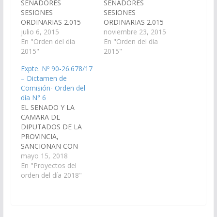
SENADORES
SENADORES
SESIONES
SESIONES
ORDINARIAS 2.015
ORDINARIAS 2.015
ORDEN DEL DIA Nº 09
julio 6, 2015
ORDEN DEL DIA Nº 24
noviembre 23, 2015
(Dictámenes de
En "Orden del día
(Dictamen de
En "Orden del día
Comisiones entrados
2015"
Comisionesón entrado
2015"
en la sesión del día 2-
en la sesión del día 18-
Expte. Nº 90-26.678/17
07-15) S U M A R I O
11-15) S U M A R I O
– Dictamen de
Proyecto de
PROYECTO DE LEY De
Comisión- Orden del
Declaración De
Educación y Cultura: En
día N° 6
Agricultura y Ganadería
la insistencia a la
EL SENADO Y LA
En el proyecto de
sanción dada por la
CAMARA DE
Declaración de la
Cámara de Diputados,
DIPUTADOS DE LA
señora Senadora
…
PROVINCIA,
MARÍA SILVINA
SANCIONAN CON
ABILES,…
FUERZA DE L E Y
mayo 15, 2018
Artículo 1º.-
En "Proyectos del
Sustitúyase el Artículo
orden del día 2018"
3º de la Ley Provincial
Nº 8.030, que quedara
redactado de la
siguiente manera: “Art.