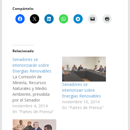
Compártelo:
Relacionado
Senadores se
interiorizarán sobre
Energías Renovables
La Comisión de
Minería, Recursos
Senadores se
Naturales y Medio
interiorizan sobre
Ambiente, presidida
Energías Renovables
por el Senador
noviembre 10, 2014
Santiago Payo, recibirá
noviembre 4, 2014
En "Partes de Prensa"
el jueves 6 al Ministro
En "Partes de Prensa"
de Ambiente y
Desarrollo
Sustentable, Dr.