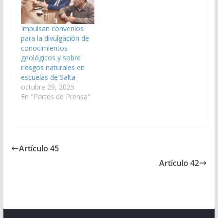
Baltazar Saravia y al
Secretario de Energía,
Flavio Aguilera. La
Impulsan convenios
Comisión de Minería,
para la divulgación de
Recursos Naturales y
conocimientos
Medio Ambiente,
geológicos y sobre
presidida por el
riesgos naturales en
Senador Santiago…
escuelas de Salta
octubre 29, 2025
En "Partes de Prensa"
Artículo 45
Artículo 42