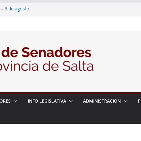
 – 6 de agosto
 un proyecto de ley para proteger a los
acoso y la violencia en las redes
/2026 – 06/08/26 – Fiesta patronal San
/2026 – 06/08/26 – Créase el Ente Salteño
rol Vegetal
ORES
INFO LEGISLATIVA
ADMINISTRACIÓN
P