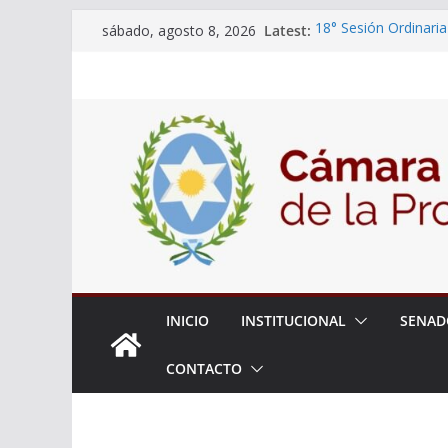
Skip
Latest:
18° Sesión Ordinaria
sábado, agosto 8, 2026
to
30/07/2026
El Senado trabaja en
content
estudiantes del ciber
Expte. N° 90-34.517
Roque
Expte. Nº 90-34.516
de Protección y Cont
INICIO
INSTITUCIONAL
SENAD
CONTACTO