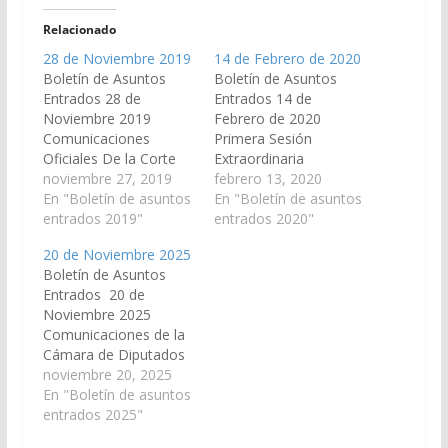
Relacionado
28 de Noviembre 2019
14 de Febrero de 2020
Boletín de Asuntos
Boletín de Asuntos
Entrados 28 de
Entrados 14 de
Noviembre 2019
Febrero de 2020
Comunicaciones
Primera Sesión
Oficiales De la Corte
Extraordinaria
de Justicia de Salta,
noviembre 27, 2019
Comunicaciones de la
febrero 13, 2020
remiten Acordada de
En "Boletín de asuntos
Cámara de Diputados
En "Boletín de asuntos
Presupuesto Ejercicio
entrados 2019"
1.- Proyecto de Ley en
entrados 2020"
2020. A Comisión de
revisión por el cual se
20 de Noviembre 2025
Economía, Finanzas
establece un Régimen
Boletín de Asuntos
Publicas, Hacienda y
Especial y Transitorio
Entrados 20 de
Presupuesto. Del
de Regularización de
Noviembre 2025
Tribunal Electoral,
Deudas Provinciales.
Comunicaciones de la
remiten Acta Nº 7934
(Expte. N° 91-
Cámara de Diputados
de fecha 20 de
41.805/20 - A la
1.- Proyecto de Ley en
noviembre 20, 2025
noviembre -
Comisión de
Revisión, por el cual se
En "Boletín de asuntos
Presupuesto de
Economía, Finanzas
prorroga, desde su
entrados 2025"
Erogaciones del
Públicas,…
vencimiento y por un
Tribunal…