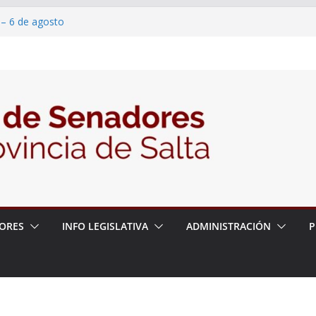
 – 6 de agosto
 un proyecto de ley para proteger a los
acoso y la violencia en las redes
2026 – 06/08/26 – Fiesta patronal San
2026 – 06/08/26 – Créase el Ente Salteño
rol Vegetal
ORES
INFO LEGISLATIVA
ADMINISTRACIÓN
P