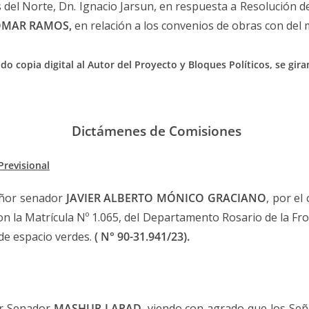
 del Norte, Dn. Ignacio Jarsun, en respuesta a Resolución
OMAR RAMOS,
en relación a los convenios de obras con del
o copia digital al Autor del Proyecto y Bloques Políticos, se gir
Dictámenes de Comisiones
Previsional
señor senador
JAVIER ALBERTO MÓNICO GRACIANO
, por el
on la Matrícula Nº 1.065, del Departamento Rosario de la Fr
 de espacio verdes.
( N° 90-31.941/23
).
or Senador
MASHUR LAPAD
, viendo con agrado que los Señ