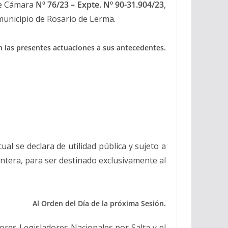
 de Cámara
Nº 76/23 – Expte. Nº 90-31.904/23
,
 municipio de Rosario de Lerma.
an las presentes actuaciones a sus antecedentes.
 cual se declara de utilidad pública y sujeto a
ontera, para ser destinado exclusivamente al
Al Orden del Día de la próxima Sesión.
ores Legisladores Nacionales por Salta y el