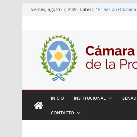
Skip
Latest:
18° Sesión Ordinaria
viernes, agosto 7, 2026
to
30/07/2026
El Senado trabaja en
content
estudiantes del ciber
Expte. N° 90-34.517/
Roque
Expte. Nº 90-34.516/
de Protección y Cont
INICIO
INSTITUCIONAL
SENAD
CONTACTO