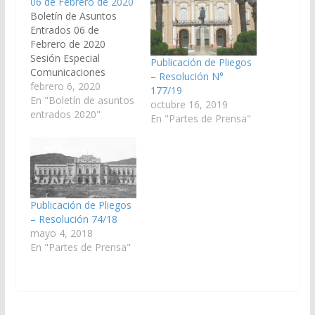
06 de Febrero de 2020
Boletín de Asuntos
Entrados 06 de
Febrero de 2020
Sesión Especial
Publicación de Pliegos
Comunicaciones
– Resolución N°
Oficiales Decreto N°
febrero 6, 2020
177/19
158/2020 por el cual se
En "Boletín de asuntos
octubre 16, 2019
convoca a las Cámaras
entrados 2020"
En "Partes de Prensa"
Legislativas a Sesiones
Extraordinarias para el
tratamiento de los
proyectos de leyes que
se consignan en los
Anexos I, II y III, bajo
Publicación de Pliegos
las disposiciones de…
– Resolución 74/18
mayo 4, 2018
En "Partes de Prensa"