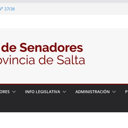
N° 27/26
/2026 – 06/08/26 – Obras de reparación,
dicionamiento de la Ruta Provincial N°
 entre Apolinario Saravia y General
nte la Audiencia Pública para escuchar a
as postulaciones a la Auditoría General
política de seguridad provincial y propuso
trabajo con la Justicia
ORES
INFO LEGISLATIVA
ADMINISTRACIÓN
P