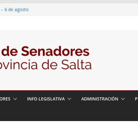
 – 6 de agosto
 un proyecto de ley para proteger a los
acoso y la violencia en las redes
/2026 – 06/08/26 – Fiesta patronal San
/2026 – 06/08/26 – Créase el Ente Salteño
rol Vegetal
ORES
INFO LEGISLATIVA
ADMINISTRACIÓN
P