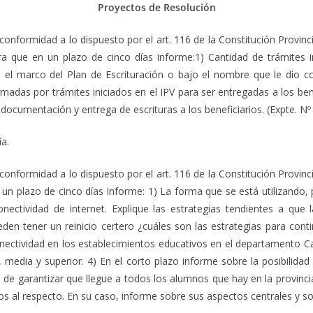
Proyectos de Resolución
nformidad a lo dispuesto por el art. 116 de la Constitución Provinci
 para que en un plazo de cinco días informe:1) Cantidad de trámites
 en el marco del Plan de Escrituración o bajo el nombre que le dio c
irmadas por trámites iniciados en el IPV para ser entregadas a los be
ocumentación y entrega de escrituras a los beneficiarios. (Expte. N
a.
nformidad a lo dispuesto por el art. 116 de la Constitución Provinci
 un plazo de cinco días informe: 1) La forma que se está utilizando, 
tividad de internet. Explique las estrategias tendientes a que l
en tener un reinicio certero ¿cuáles son las estrategias para conti
nectividad en los establecimientos educativos en el departamento Capi
ria, media y superior. 4) En el corto plazo informe sobre la posibilida
s de garantizar que llegue a todos los alumnos que hay en la provinc
s al respecto. En su caso, informe sobre sus aspectos centrales y so