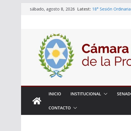
Skip
Latest:
18° Sesión Ordinaria
sábado, agosto 8, 2026
to
30/07/2026
El Senado trabaja en
content
estudiantes del ciber
Expte. N° 90-34.517
Roque
Expte. Nº 90-34.516
de Protección y Cont
INICIO
INSTITUCIONAL
SENAD
CONTACTO