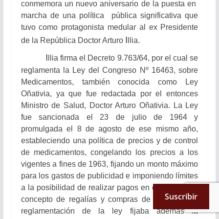
conmemora un nuevo aniversario de la puesta en
marcha de una política pública significativa que
tuvo como protagonista medular al ex Presidente
I
de la República Doctor Arturo
llia.
I
llia firma el Decreto 9.763/64, por el cual se
reglamenta la Ley del Congreso Nº 16463, sobre
Medicamentos, también conocida como Ley
Oñativia, ya que fue redactada por el entonces
Ministro de Salud, Doctor Arturo Oñativia. La Ley
fue sancionada el 23 de julio de 1964 y
promulgada el 8 de agosto de ese mismo año,
estableciendo una política de precios y de control
de medicamentos, congelando los precios a los
vigentes a fines de 1963, fijando un monto máximo
para los gastos de publicidad e imponiendo límites
a la posibilidad de realizar pagos en el exterior en
Suscribir
concepto de regalías y compras de insumos. La
reglamentación de la ley fijaba además la