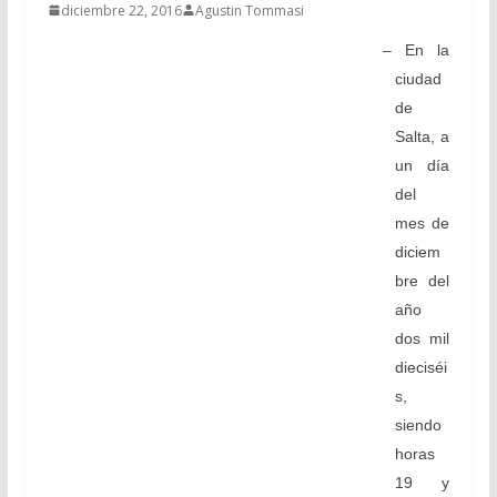
diciembre 22, 2016
Agustin Tommasi
– En la
ciudad
de
Salta, a
un día
del
mes de
diciem
bre del
año
dos mil
dieciséi
s,
siendo
horas
19 y