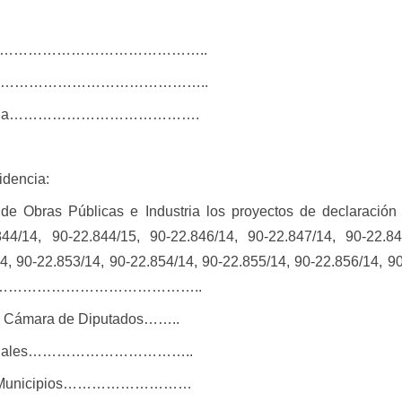
…………………………………………………..
……………………………………………………..
Presidencia………………………………….
idencia:
de Obras Públicas e Industria los proyectos de declaració
44/14, 90-22.844/15, 90-22.846/14, 90-22.847/14, 90-22.84
4, 90-22.853/14, 90-22.854/14, 90-22.855/14, 90-22.856/14, 9
……………………………………………..
a Cámara de Diputados……..
Oficiales……………………………..
 de Municipios………………………