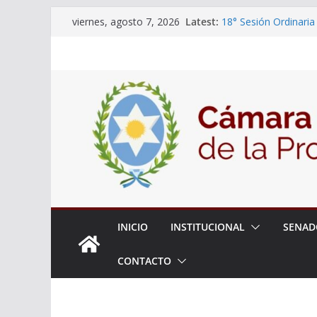
Skip
Latest:
18° Sesión Ordinaria
viernes, agosto 7, 2026
to
30/07/2026
El Senado trabaja en
content
estudiantes del ciber
Expte. N° 90-34.517/
Roque
Expte. Nº 90-34.516/
de Protección y Cont
INICIO
INSTITUCIONAL
SENAD
CONTACTO