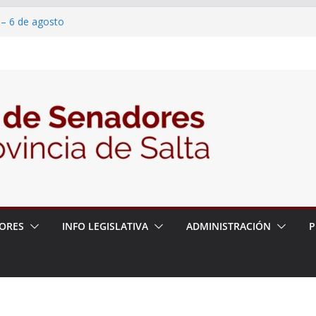
 – 6 de agosto
 un proyecto de ley para proteger a los
acoso y la violencia en las redes
2026 – 06/08/26 – Fiesta patronal San
2026 – 06/08/26 – Créase el Ente Salteño
rol Vegetal
ORES
INFO LEGISLATIVA
ADMINISTRACIÓN
P