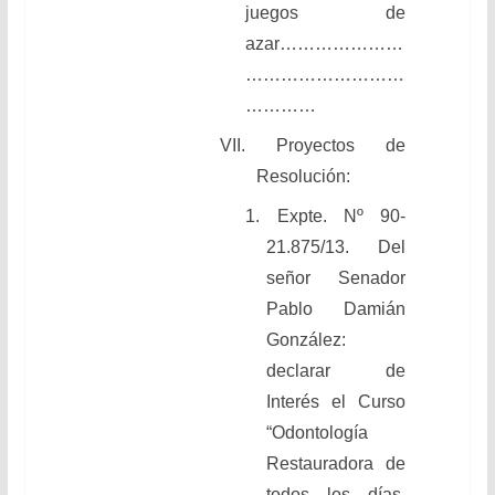
juegos de
azar
…………………
………………………
…………
VII. Proyectos de
Resolución:
1.
Expte. Nº 90-
21.875/13. Del
señor Senador
Pablo Damián
González:
declarar de
Interés el Curso
“Odontología
Restauradora de
todos los días,