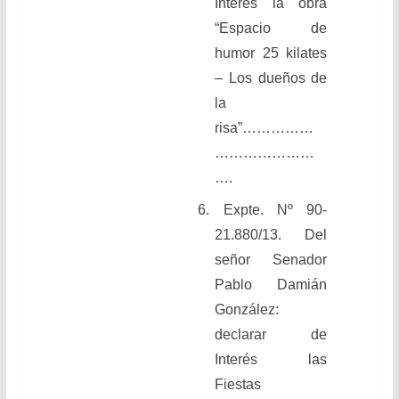
Interés la obra
“Espacio de
humor 25 kilates
– Los dueños de
la
risa”……………
…………………
….
6. Expte. Nº 90-
21.880/13. Del
señor Senador
Pablo Damián
González:
declarar de
Interés las
Fiestas