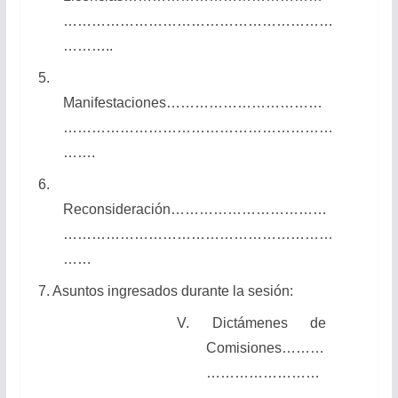
…………………………………………………
………..
5.
Manifestaciones……………………………
…………………………………………………
…….
6.
Reconsideración……………………………
…………………………………………………
……
7. Asuntos ingresados durante la sesión:
V. Dictámenes de
Comisiones………
……………………
…..