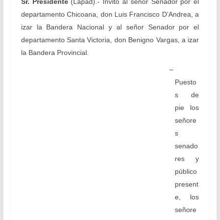
Sr. Presidente
(Lapad).- Invito al señor Senador por el
departamento Chicoana, don Luis Francisco D’Andrea, a
izar la Bandera Nacional y al señor Senador por el
departamento Santa Victoria, don Benigno Vargas, a izar
la Bandera Provincial.
–
Puesto
s de
pie los
señore
s
senado
res y
público
present
e, los
señore