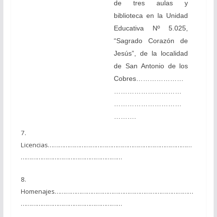
de tres aulas y
biblioteca en la Unidad
Educativa Nº 5.025,
“Sagrado Corazón de
Jesús”, de la localidad
de San Antonio de los
Cobres…………………
…………………………
…………………………
……….
7.
Licencias………………………………………………………………………
…………………………………………………
8.
Homenajes……………………………………………………………………
…………………………………………………