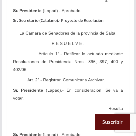
a.
Sr. Presidente
(Lapad).- Aprobado.
Sr. Secretario
(Catalano).- Proyecto de Resolución
La Cámara
de Senadores de la provincia de Salta,
R E S U E L V E :
Artículo 1º.-
Ratificar lo actuado mediante
Resoluciones de Presidencia Nros.: 396, 397, 400 y
402/06.
Art. 2º.- Registrar, Comunicar y Archivar.
Sr. Presidente
(Lapad).- En consideración.
Se va a
votar.
– Resulta
afirmativ
Suscribir
a.
Sr. Presidente
(Lapad).- Aprobado.