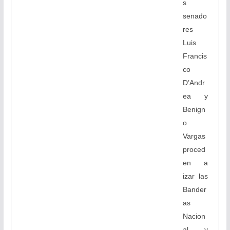
s
senado
res
Luis
Francis
co
D’Andr
ea y
Benign
o
Vargas
proced
en a
izar las
Bander
as
Nacion
al y