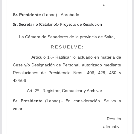
a.
Sr. Presidente
(Lapad).- Aprobado.
Sr. Secretario
(Catalano).- Proyecto de Resolución
La Cámara
de Senadores de la provincia de Salta,
R E S U E L V E :
Artículo 1º.-
Ratificar lo actuado en materia de
Cese y/o Designación de Personal, autorizado mediante
Resoluciones de Presidencia Nros.: 406, 429, 430 y
434/06.
Art. 2º.- Registrar, Comunicar y Archivar.
Sr. Presidente
(Lapad).- En consideración.
Se va a
votar.
– Resulta
afirmativ