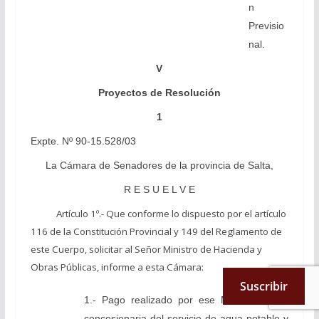
n
Previsio
nal.
V
Proyectos de Resolución
1
Expte. Nº 90-15.528/03
La Cámara de Senadores de la provincia de Salta,
R E S U E L V E
Artículo 1º.- Que conforme lo dispuesto por el artículo
116 de la Constitución Provincial y 149 del Reglamento de
este Cuerpo, solicitar al Señor Ministro de Hacienda y
Obras Públicas, informe a esta Cámara:
Suscribir
1.- Pago realizado por ese Ministerio a la
concesionaria del servicio de agua potable y