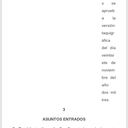
s se
aprueb
a la
versión
taquigr
áfica
del día
veintisi
ete de
noviem
bre del
año
dos mil
tres.
3
ASUNTOS ENTRADOS