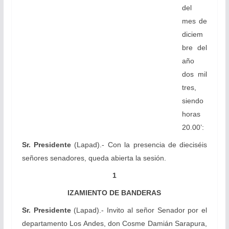
del
mes de
diciem
bre del
año
dos mil
tres,
siendo
horas
20.00’:
Sr. Presidente
(Lapad).- Con la presencia de dieciséis
señores senadores, queda abierta la sesión.
1
IZAMIENTO DE BANDERAS
Sr. Presidente
(Lapad).- Invito al señor Senador por el
departamento Los Andes, don Cosme Damián Sarapura,