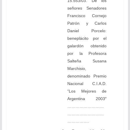
15.553/03. De los
señores Senadores
Francisco Cornejo
Patrón y Carlos
Daniel Porcelo:
beneplácito por el
galardón obtenido
por la Profesora
Salteña Susana
Marchisio,
denominado Premio
Nacional C.I.A.D.
“Los Mejores de
Argentina 2003″
………………………
………………………
…………….