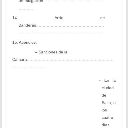
promulgación………………………………………
………..
14. Arrío de
Banderas……………………………………………
………………………………………………………..
15. Apéndice:
– Sanciones de la
Cámara…………………………………………………………
……………………
– En la
ciudad
de
Salta, a
los
cuatro
días