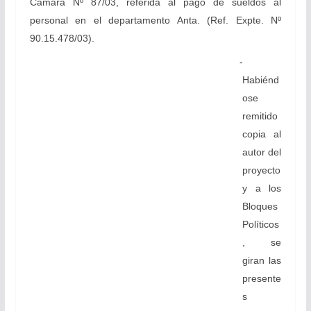
Cámara Nº 87/03, referida al pago de sueldos al
personal en el departamento Anta. (Ref. Expte. Nº
90.15.478/03).
-
Habiénd
ose
remitido
copia al
autor del
proyecto
y a los
Bloques
Políticos
, se
giran las
presente
s