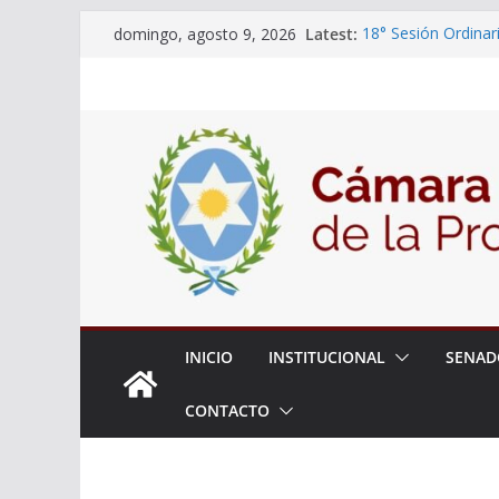
Skip
Latest:
18° Sesión Ordinar
domingo, agosto 9, 2026
to
30/07/2026
El Senado trabaja 
content
estudiantes del cib
Expte. N° 90-34.51
Roque
Expte. Nº 90-34.51
de Protección y Co
INICIO
INSTITUCIONAL
SENAD
CONTACTO