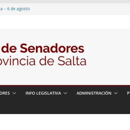
ia – 6 de agosto
en un proyecto de ley para proteger a los
eracoso y la violencia en las redes
7/2026 – 06/08/26 – Fiesta patronal San
6/2026 – 06/08/26 – Créase el Ente Salteño
ntrol Vegetal
ORES
INFO LEGISLATIVA
ADMINISTRACIÓN
P