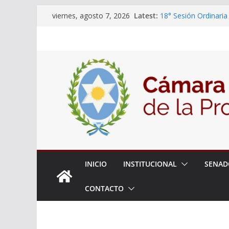
Skip
Latest:
18° Sesión Ordinaria
viernes, agosto 7, 2026
to
30/07/2026
El Senado trabaja en
content
estudiantes del ciber
Expte. N° 90-34.517/
Roque
Expte. Nº 90-34.516/
de Protección y Cont
INICIO
INSTITUCIONAL
SENAD
CONTACTO