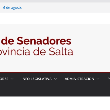
 – 6 de agosto
 un proyecto de ley para proteger a los
acoso y la violencia en las redes
2026 – 06/08/26 – Fiesta patronal San
2026 – 06/08/26 – Créase el Ente Salteño
rol Vegetal
ORES
INFO LEGISLATIVA
ADMINISTRACIÓN
P