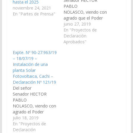
Senador HECTOR
hasta el 2025
PABLO
noviembre 24, 2021
NOLASCO, viendo con
En "Partes de Prensa"
agrado que el Poder
Ejecutivo Provincial
junio 27, 2019
arbitre los medios
En "Proyectos de
necesarios para
Declaración
proveer de una
Aprobados"
máquina moto
Expte. Nº 90-27.963/19
niveladora al
– 18/07/19 –
departamento de
Instalación de una
Cachi. (Expte. Nº 90-
planta Solar
27.918/19, a la
Fotovoltaica, Cachi –
Comisión de Obras
Declaración Nº 121/19
Públicas e Industria).
Del señor
Declaración Nº 111/19
Senador HECTOR
Aprobado el
PABLO
25/07/2019
NOLASCO, viendo con
agrado el Poder
Ejecutivo Provincial
julio 18, 2019
arbitre las medidas
En "Proyectos de
necesarias para la
Declaración