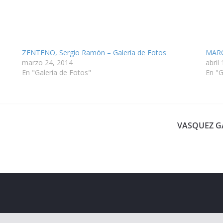
ZENTENO, Sergio Ramón – Galería de Fotos
MARO
marzo 24, 2014
abril
En "Galería de Fotos"
En "G
VASQUEZ GAR
eserved.
ess
.