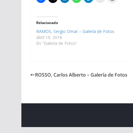
Relacionado
RAMOS, Sergio Omar – Galería de Fotos
abril 19, 2018
En "Galería de Fotos"
ROSSO, Carlos Alberto – Galería de Fotos
Copyright © 2026
Cámara de Senadores
. All rights r
Theme:
ColorMag
by ThemeGrill. Powered by
WordPr