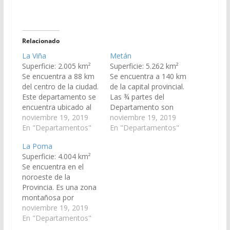
Relacionado
La Viña
Metán
Superficie: 2.005 km²
Superficie: 5.262 km²
Se encuentra a 88 km
Se encuentra a 140 km
del centro de la ciudad.
de la capital provincial.
Este departamento se
Las ¾ partes del
encuentra ubicado al
Departamento son
Sur del Valle de Lerma,
noviembre 19, 2019
llanura, la región
noviembre 19, 2019
limitando al Norte con
En "Departamentos"
montañosa se
En "Departamentos"
los departamentos de
encuentra hacia el
La Poma
Guachipas y Capital; al
oeste. Limita al Norte
Superficie: 4.004 km²
Este con los
con los departamentos
Se encuentra en el
departamentos de
de General Güemes y
noroeste de la
Guachipas y Metán; al
de Anta, al Este con el
Provincia. Es una zona
Sur con los de
de Anta, al Sur con la
montañosa por
Guachipas y…
provincia…
excelencia. Limita al
noviembre 19, 2019
norte y nordeste con la
En "Departamentos"
Provincia de Jujuy, al