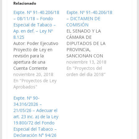
Relacionado
Expte. Nº 91-40.206/18
Expte. Nº 91-40.206/18
– 08/11/18 – Fondo
– DICTAMEN DE
Especial de Tabaco –
COMISIÓN
Ap. en def. – Ley Nº
EL SENADO Y LA
8.125
CÁMARA DE
Autor: Poder Ejecutivo
DIPUTADOS DE LA
Proyecto de Ley en
PROVINCIA,
revisión para la
SANCIONAN CON
apertura de una
FUERZA DE LEY
noviembre 13, 2018
Cuenta Corriente
Artículo 1°.- El
En "Proyectos del
Especial en el Banco
noviembre 20, 2018
Poder Ejecutivo
orden del día 2018"
Macro S.A., Sucursal
En "Proyectos de Ley
Provincial dispondrá la
Salta Capital, en la cual
Aprobados"
apertura de una
se acreditarán
Cuenta Corriente
Expte. Nº 90-
automática y
Especial en el Banco
34.316/2026 –
directamente los
Macro S.A., Sucursal
21/05/26 – Adecuar el
recursos del Fondo
Salta Capital, en la cual
art. 23 inc. a) de la Ley
Especial del Tabaco
se acreditarán
19.800/72 del Fondo
que la Secretaría de
automática y
Especial del Tabaco –
Agroindustria del
directamente los
Declaración N° 94/26
Ministerio de
recursos del Fondo…