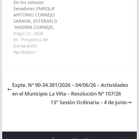
De los señores
Producción y Trabajo…
Senadores ENRIQUE
ANTONIO CORNEJO
SARAVIA, ESTEBAN D
´ANDREA CORNEJO,
DIEGO EVARISTO
mayo 21, 2026
CARI, MANUEL OSCAR
En "Proyectos de
PAILLER, GONZALO
Declaración
CARO DAVALOS,
Aprobados"
HECTOR DANIEL D
´AURIA, CARLOS
FABIAN LOPEZ, JORGE
PABLO SOTO, y la
señora Senadora
Expte. Nº 90-34.381/2026 – 04/06/26 – Actividades
LEONOR NIEVES
en el Municipio La Viña – Resolución Nº 107/26
MINETTI, viendo con
agrado que nuestros
13° Sesión Ordinaria – 4 de junio
Legisladores
Nacionales por Salta
realicen las acciones
conducentes a…