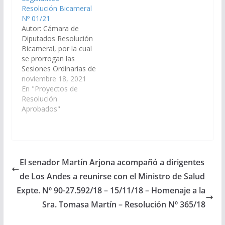
Resolución Bicameral
Nº 01/21
Autor: Cámara de
Diputados Resolución
Bicameral, por la cual
se prorrogan las
Sesiones Ordinarias de
ambas Cámaras
noviembre 18, 2021
Legislativas, período
En "Proyectos de
2021, hasta el
Resolución
tratamiento y
Aprobados"
aprobación del
Proyecto de
Presupuesto General
de la Provincia –
Ejercicio 2022. ( Expte.
El senador Martín Arjona acompañó a dirigentes
N° 91-45.131/2021, a
de Los Andes a reunirse con el Ministro de Salud
consideración del
Cuerpo). Resolución
Expte. Nº 90-27.592/18 – 15/11/18 – Homenaje a la
Bicameral Nº 01/21
Sra. Tomasa Martín – Resolución Nº 365/18
Aprobado el…