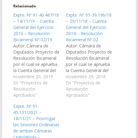
Relacionado
Expte. Nº 91-40.467/18
Expte. Nº 91-39.196/18
– 14/11/19 – Cuenta
– 29/11/18 – Cuenta
General del Ejercicio
General del Ejercicio
2016 – Resolución
2014 – Resolución
Bicameral Nº 02/19
Bicameral Nº 02
Autor: Cámara de
Autor: Cámara de
Diputados Proyecto de
Diputados Proyecto de
Resolución Bicameral
Resolución Bicameral
por el cual se aprueba
por el cual se aprueba
la Cuenta General del
la Cuenta General del
Ejercicio 2016. (Expte.
noviembre 20, 2019
Ejercicio 2014. (Expte.
noviembre 29, 2018
Nº 91-40.467/18, a la
En "Proyectos de
Nº 91-39.196/18, a la
En "Proyectos de
Comisión Bicameral
Resolución
Comisión Economía,
Resolución
Examinadora de las
Aprobados"
Finanzas Públicas,
Aprobados"
Cuentas de Inversión)
Hacienda y
Expte. Nº 91-
Resolución Bicameral
Presupuesto)
45.131/2021 –
Nº 02/19 Aprobado el
Resolución Bicameral
18/11/21 – Prorrogar
21/11/2019
Nº 02/18 Aprobado el
las Sesiones Ordinarias
29/11/2018
de ambas Cámaras
Legislativas –