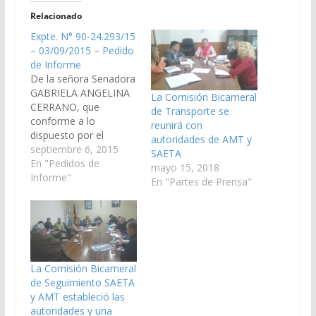
Relacionado
Expte. N° 90-24.293/15
– 03/09/2015 – Pedido
de Informe
De la señora Senadora
GABRIELA ANGELINA
La Comisión Bicameral
CERRANO, que
de Transporte se
conforme a lo
reunirá con
dispuesto por el
autoridades de AMT y
artículo 116 de la
septiembre 6, 2015
SAETA
Constitución Provincial
En "Pedidos de
mayo 15, 2018
y el artículo 149 del
Informe"
En "Partes de Prensa"
Reglamento de este
Cuerpo se requiera a
los señores titulares de
SAETA y AMT, a
concurrir a esta
Cámara para
La Comisión Bicameral
responder lo siguiente:
de Seguimiento SAETA
- Ejecución…
y AMT estableció las
autoridades y una