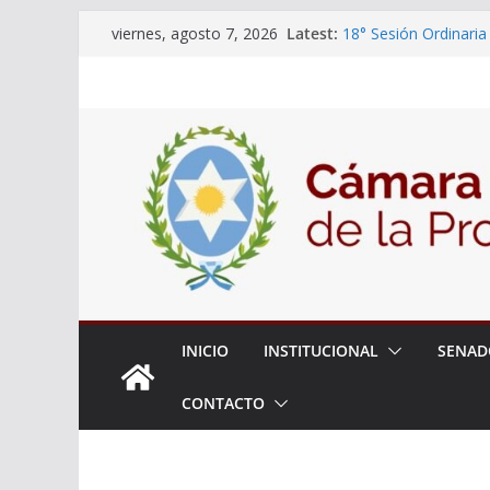
Skip
Latest:
18° Sesión Ordinaria
viernes, agosto 7, 2026
to
30/07/2026
El Senado trabaja en
content
estudiantes del ciber
Expte. N° 90-34.517/
Roque
Expte. Nº 90-34.516/
de Protección y Cont
INICIO
INSTITUCIONAL
SENAD
CONTACTO