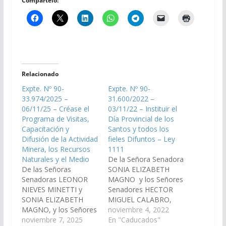
Compártelo:
Relacionado
Expte. Nº 90-
Expte. Nº 90-
33.974/2025 –
31.600/2022 –
06/11/25 – Créase el
03/11/22 – Instituir el
Programa de Visitas,
Día Provincial de los
Capacitación y
Santos y todos los
Difusión de la Actividad
fieles Difuntos – Ley
Minera, los Recursos
1111
Naturales y el Medio
De la Señora Senadora
De las Señoras
SONIA ELIZABETH
Senadoras LEONOR
MAGNO y los Señores
NIEVES MINETTI y
Senadores HECTOR
SONIA ELIZABETH
MIGUEL CALABRO,
MAGNO, y los Señores
LEOPOLDO ARSENIO
noviembre 4, 2022
Senadores SERGIO
noviembre 7, 2025
SALVA, DIEGO
En "Caducados"