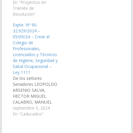
RODRIGO SALDAÑO,
En "Proyectos en
EVARISTO CARI, DANI
HECTOR MIGUEL
Trámite de
RAUL NOLASCO,
CALABRO, DIEGO
Resolución"
WALTER HERNAN
EVARISTO CARI,
CRUZ y WALTER
Expte. Nº 90-
GONZALO CARO
JOAQUIN ABAN, y la
32.929/2024 –
DAVALOS, DANI RAUL
diputada Azucena
05/09/24 – Crear el
NOLASCO, GUSTAVO
Salva, instituir el Día
Colegio de
MARCELO CARRIZO, y
Provincial de los
Profesionales,
LEOPOLDO ARSENIO
Santos y todos los
Licenciados y Técnicos
SALVA, RESUELVEN:
Fieles Difuntos el 1 y…
de Higiene, Seguridad y
Artículo 1°.- Créase el
Salud Ocupacional –
Programa de Visitas,
Ley 1111
Capacitación y
De los señores
Difusión de la…
Senadores LEOPOLDO
ARSENIO SALVA,
HECTOR MIGUEL
CALABRO, MANUEL
OSCAR PAILLER, y la
septiembre 5, 2024
señora
En "Caducados"
Senadora SONIA
ELIZABETH MAGNO,
por el cual se crea el