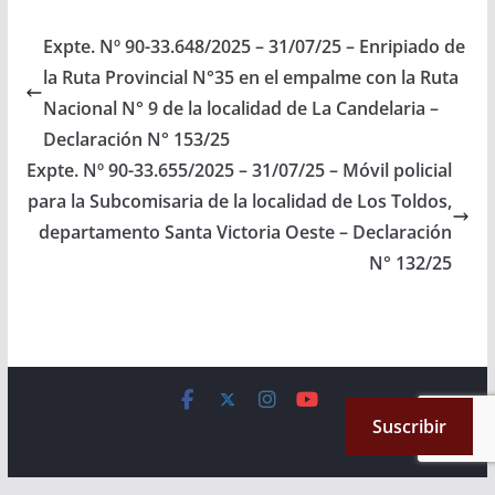
Colegio de
Profesionales,
Expte. Nº 90-33.648/2025 – 31/07/25 – Enripiado de
Licenciados y Técnicos
la Ruta Provincial N°35 en el empalme con la Ruta
de Higiene, Seguridad y
Salud Ocupacional de
Nacional N° 9 de la localidad de La Candelaria –
la provincia de
Declaración N° 153/25
Salta. (Expte. Nº 90-
Expte. Nº 90-33.655/2025 – 31/07/25 – Móvil policial
32.929/2024, a la
Comisión de
para la Subcomisaria de la localidad de Los Toldos,
Legislación General,
departamento Santa Victoria Oeste – Declaración
del Trabajo…
N° 132/25
Copyright © 2026
Cámara de Senadores
. All rights reserved.
Suscribir
Theme:
ColorMag
by ThemeGrill. Powered by
WordPress
.