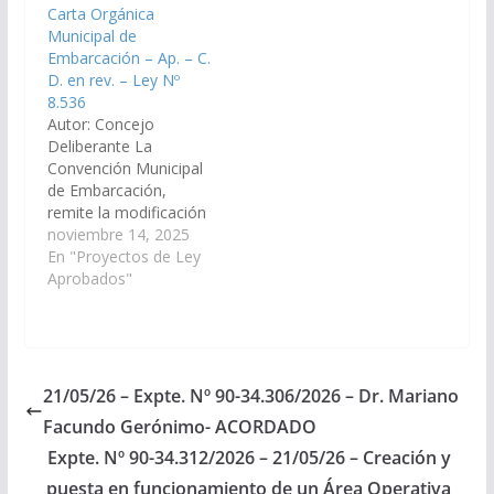
Carta Orgánica
7.936 (Veto Parcial)
Municipal de
Decreto de
Embarcación – Ap. – C.
Promulgación Nº 1.259
D. en rev. – Ley Nº
de…
8.536
Autor: Concejo
Deliberante La
Convención Municipal
de Embarcación,
remite la modificación
a los artículos 16, 17
noviembre 14, 2025
19, 37 y 38 de la ley
En "Proyectos de Ley
6714 – Carta Orgánica
Aprobados"
Municipal de
Embarcación. (Expte.
Nº 90-34.008/2025 y
91-53.239/25
unificados, a la
21/05/26 – Expte. Nº 90-34.306/2026 – Dr. Mariano
Comisión de
Facundo Gerónimo- ACORDADO
Legislación General,
del Trabajo y Régimen
Expte. Nº 90-34.312/2026 – 21/05/26 – Creación y
Previsional). Aprobado,
puesta en funcionamiento de un Área Operativa