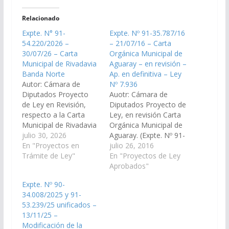
Relacionado
Expte. N° 91-
Expte. Nº 91-35.787/16
54.220/2026 –
– 21/07/16 – Carta
30/07/26 – Carta
Orgánica Municipal de
Municipal de Rivadavia
Aguaray – en revisión –
Banda Norte
Ap. en definitiva – Ley
Autor: Cámara de
Nº 7.936
Diputados Proyecto
Auotr: Cámara de
de Ley en Revisión,
Diputados Proyecto de
respecto a la Carta
Ley, en revisión Carta
Municipal de Rivadavia
Orgánica Municipal de
Banda Norte. (Expte.
julio 30, 2026
Aguaray. (Expte. Nº 91-
N° 91-54.220/2026, a
En "Proyectos en
35.787/16 – A la
julio 26, 2016
la Comisión de
Trámite de Ley"
Comisión de
En "Proyectos de Ley
Legislación General,
Legislación General,
Aprobados"
del Trabajo y Régimen
del Trabajo y Régimen
Expte. Nº 90-
Previsional).
Previsional) Aprobado
34.008/2025 y 91-
en Definitiva el
53.239/25 unificados –
10/08/2016 Poder
13/11/25 –
Ejecutivo para su
Modificación de la
Promulgación Ley Nº