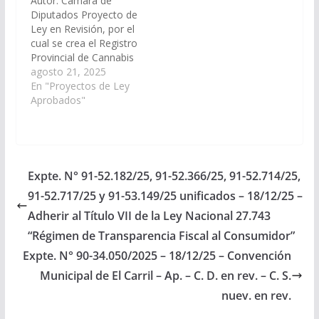
Autor: Cámara de
Diputados Proyecto de
Ley en Revisión, por el
cual se crea el Registro
Provincial de Cannabis
Medicinal en el ámbito
agosto 21, 2025
del Ministerio de Salud
En "Proyectos de Ley
Pública. (Expte. N° 91-
Aprobados"
51.806/2025, a la
Comisión de Salud
Pública y Seguridad
Social). Aprobado en
definitiva, el
Expte. N° 91-52.182/25, 91-52.366/25, 91-52.714/25,
04/09/2025 Poder
91-52.717/25 y 91-53.149/25 unificados – 18/12/25 –
Ejecutivo para su
Promulgación.…
Adherir al Título VII de la Ley Nacional 27.743
“Régimen de Transparencia Fiscal al Consumidor”
Expte. N° 90-34.050/2025 – 18/12/25 – Convención
Municipal de El Carril – Ap. – C. D. en rev. – C. S.
nuev. en rev.