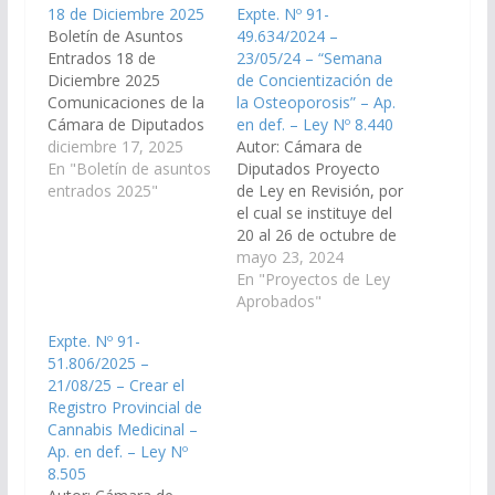
18 de Diciembre 2025
Expte. Nº 91-
Boletín de Asuntos
49.634/2024 –
Entrados 18 de
23/05/24 – “Semana
Diciembre 2025
de Concientización de
Comunicaciones de la
la Osteoporosis” – Ap.
Cámara de Diputados
en def. – Ley Nº 8.440
1.- Comunica que en
diciembre 17, 2025
Autor: Cámara de
Sesión celebrada el día
En "Boletín de asuntos
Diputados Proyecto
18 de noviembre del
entrados 2025"
de Ley en Revisión, por
año 2025, ha dado
el cual se instituye del
sanción definitiva al
20 al 26 de octubre de
proyecto de Ley en
cada año como la
mayo 23, 2024
Revisión, que gira bajo
“Semana de
En "Proyectos de Ley
N° 90-33.766/25 –
Concientización de la
Aprobados"
modificando el inciso
Osteoporosis” en el
Expte. Nº 91-
w), artículo 4°…
ámbito de la provincia
51.806/2025 –
de Salta. (Expte. N° 91-
21/08/25 – Crear el
49.634/2024, a la
Registro Provincial de
Comisión de Salud
Cannabis Medicinal –
Pública y Seguridad
Ap. en def. – Ley Nº
Social).…
8.505