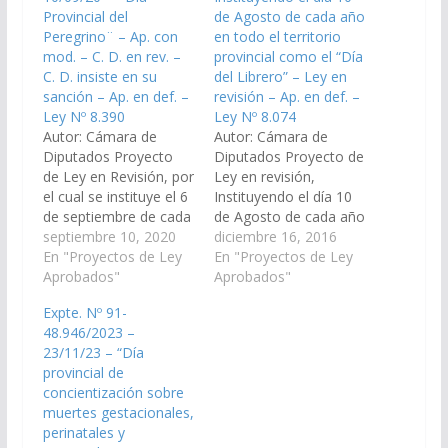
Provincial del
de Agosto de cada año
Peregrino¨ – Ap. con
en todo el territorio
mod. – C. D. en rev. –
provincial como el “Día
C. D. insiste en su
del Librero” – Ley en
sanción – Ap. en def. –
revisión – Ap. en def. –
Ley Nº 8.390
Ley Nº 8.074
Autor: Cámara de
Autor: Cámara de
Diputados Proyecto
Diputados Proyecto de
de Ley en Revisión, por
Ley en revisión,
el cual se instituye el 6
Instituyendo el día 10
de septiembre de cada
de Agosto de cada año
año, como “Día
septiembre 10, 2020
en todo el territorio
diciembre 16, 2016
Provincial del
En "Proyectos de Ley
provincial como el “Día
En "Proyectos de Ley
Peregrino”, en
Aprobados"
del Librero”, en
Aprobados"
homenaje a quienes
homenaje al Librero
Expte. Nº 91-
realizan esta práctica
Rubén Manoff. Y el día
48.946/2023 –
cultural y religiosa
25 de Marzo de cada
23/11/23 – “Día
relacionada con los
año en todo el
provincial de
cultos centenarios al
territorio provincial
concientización sobre
Señor y a la Virgen del
como el “Día…
muertes gestacionales,
Milagro. (Expte. Nº…
perinatales y