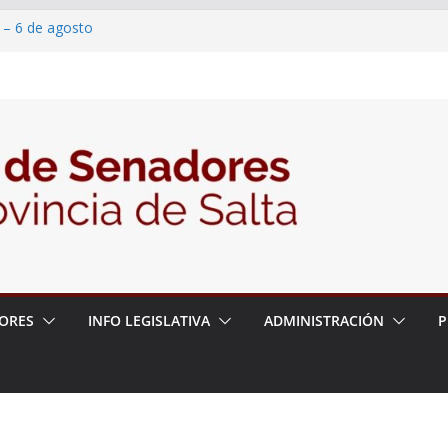
 – 6 de agosto
 un proyecto de ley para proteger a los
acoso y la violencia en las redes
/2026 – 06/08/26 – Fiesta patronal San
/2026 – 06/08/26 – Créase el Ente Salteño
rol Vegetal
ORES
INFO LEGISLATIVA
ADMINISTRACIÓN
P