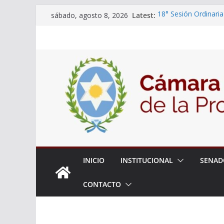
Skip
Latest:
18° Sesión Ordinaria
sábado, agosto 8, 2026
to
30/07/2026
El Senado trabaja en
content
estudiantes del ciber
Expte. N° 90-34.517
Roque
Expte. Nº 90-34.516
de Protección y Cont
INICIO
INSTITUCIONAL
SENAD
CONTACTO