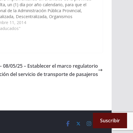
lta, un (1) día por año calendario, para que el
nal de la Administración Pública Provincial,
alizada, Descentralizada, Organismos
quicos, Poder Legislativo y Poder Judicial,
mbre 11, 2014
n ausentarse de las tareas cotidianas con la…
Caducados"
– 08/05/25 – Establecer el marco regulatorio
ción del servicio de transporte de pasajeros
Suscribir