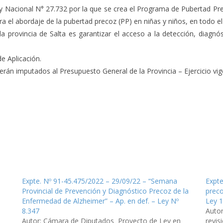
 Ley Nacional N° 27.732 por la que se crea el Programa de Pubertad Pr
ra el abordaje de la pubertad precoz (PP) en niñas y niños, en todo el 
la provincia de Salta es garantizar el acceso a la detección, diagnós
de Aplicación.
erán imputados al Presupuesto General de la Provincia – Ejercicio vig
Expte. Nº 91-45.475/2022 – 29/09/22 – “Semana
Expte
Provincial de Prevención y Diagnóstico Precoz de la
preco
Enfermedad de Alzheimer” – Ap. en def. – Ley Nº
Ley 
8.347
Autor
Autor: Cámara de Diputados Proyecto de Ley en
revis