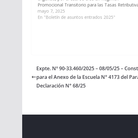
Promocional Transitorio para las Tasas Retributiv
de Servicios establecidas en el apartado 3 del artí
mayo 7, 2025
29 de la Ley…
En "Boletín de asuntos entrados 2025"
Expte. Nº 90-33.460/2025 – 08/05/25 – Const
para el Anexo de la Escuela N° 4173 del Pa
Declaración N° 68/25
Copyright © 2026
Cámara de Senadores
. All rights r
Theme:
ColorMag
by ThemeGrill. Powered by
WordPr