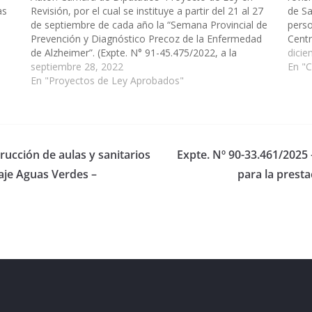
as
Revisión, por el cual se instituye a partir del 21 al 27
de Sa
culo
de septiembre de cada año la “Semana Provincial de
perso
Prevención y Diagnóstico Precoz de la Enfermedad
Centr
de Alzheimer”. (Expte. N° 91-45.475/2022, a la
Autár
dicie
Comisión de Salud Pública y Seguridad Social).
septiembre 28, 2022
pueda
En "
Aprobado…
En "Proyectos de Ley Aprobados"
rucción de aulas y sanitarios
Expte. Nº 90-33.461/2025 
raje Aguas Verdes –
para la presta
eserved.
ess
.